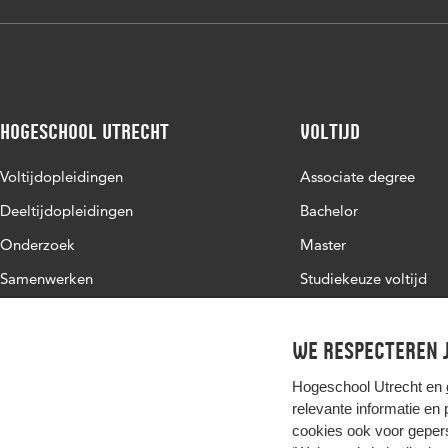
Hogeschool Utrecht
Voltijd
Voltijdopleidingen
Associate degree
Deeltijdopleidingen
Bachelor
Onderzoek
Master
Samenwerken
Studiekeuze voltijd
Over de HU
Werken bij de HU
We respecteren j
Contact
Hogeschool Utrecht en
relevante informatie en
cookies ook voor gepers