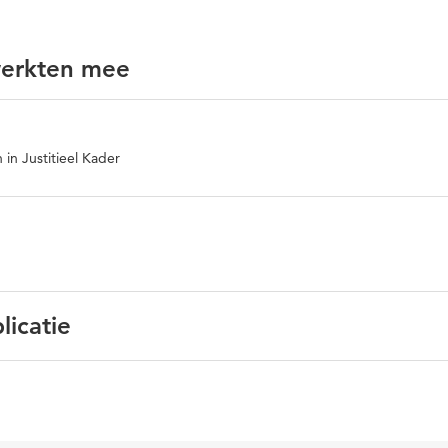
werkten mee
 in Justitieel Kader
licatie
s
 seksueel grensoverschrijdend gedrag