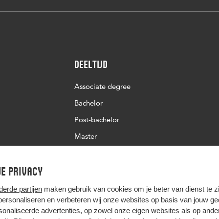
Deeltijd
Associate degree
Bachelor
Post-bachelor
Master
Post-master
e privacy
Studiekeuze deeltijd
derde partijen
maken gebruik van cookies om je beter van dienst te zij
 personaliseren en verbeteren wij onze websites op basis van jouw g
onaliseerde advertenties, op zowel onze eigen websites als op ande