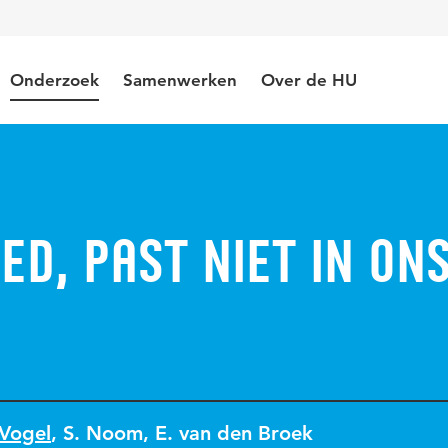
Onderzoek
Samenwerken
Over de HU
eed, past niet in on
 Vogel
,
S. Noom
,
E. van den Broek