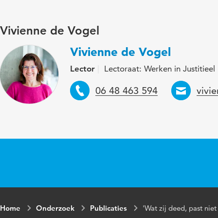
in
Vivienne de Vogel
ISBN/ISSN
URN:ISBN
Vivienne de Vogel
Trefwoorden
seksueel g
casussen
Lector
Lectoraat: Werken in Justitieel
Telefoon
Emai
06 48 463 594
vivi
Paginabereik
135-150
Home
Onderzoek
Publicaties
'Wat zij deed, past niet