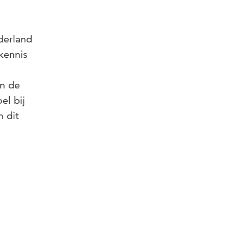
derland
 kennis
an de
el bij
n dit