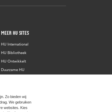
Meer HU sites
HU International
HU Bibliotheek
HU Ontwikkelt
Duurzame HU
Intranet
Trajectum
n. Zo bieden wij
edrag. We gebruiken
re websites. Kies