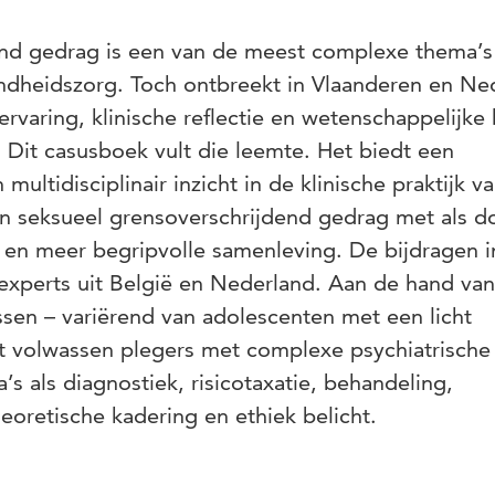
end gedrag is een van de meest complexe thema’s
ndheidszorg. Toch ontbreekt in Vlaanderen en Ne
ervaring, klinische reflectie en wetenschappelijke
 Dit casusboek vult die leemte. Het biedt een
ltidisciplinair inzicht in de klinische praktijk v
n seksueel grensoverschrijdend gedrag met als do
 en meer begripvolle samenleving. De bijdragen i
experts uit België en Nederland. Aan de hand van
ssen – variërend van adolescenten met een licht
ot volwassen plegers met complexe psychiatrische
s als diagnostiek, risicotaxatie, behandeling,
heoretische kadering en ethiek belicht.