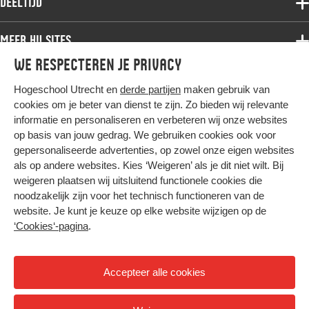
Deeltijd
Onderzoek
Bachelor
Samenwerken
Associate degree
Meer HU sites
Master
Over de HU
Bachelor
We respecteren je privacy
Studiekeuze voltijd
HU International
Werken bij de HU
Post-bachelor
Hogeschool Utrecht en
derde partijen
maken gebruik van
Hier komt alles samen
HU Bibliotheek
Contact
Master
cookies om je beter van dienst te zijn. Zo bieden wij relevante
HU Ontwikkelt
informatie en personaliseren en verbeteren wij onze websites
Post-master
op basis van jouw gedrag. We gebruiken cookies ook voor
Duurzame HU
Studiekeuze deeltijd
gepersonaliseerde advertenties, op zowel onze eigen websites
Intranet
als op andere websites. Kies ‘Weigeren’ als je dit niet wilt. Bij
Colofon
weigeren plaatsen wij uitsluitend functionele cookies die
Trajectum
noodzakelijk zijn voor het technisch functioneren van de
Privacy
website. Je kunt je keuze op elke website wijzigen op de
Cookies
‘Cookies‘-pagina
.
Inkoop
Nieuwsbrief
Accepteer alle cookies
Hoog contrast