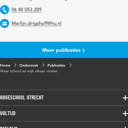
Telefoon
06 48 053 289
Email
Marlijn.dingshoff@hu.nl
Meer publicaties
Home
Onderzoek
Publicaties
Waar school en wijk elkaar vinden
Hogeschool Utrecht
Voltijdopleidingen
Voltijd
Deeltijdopleidingen
Associate degree