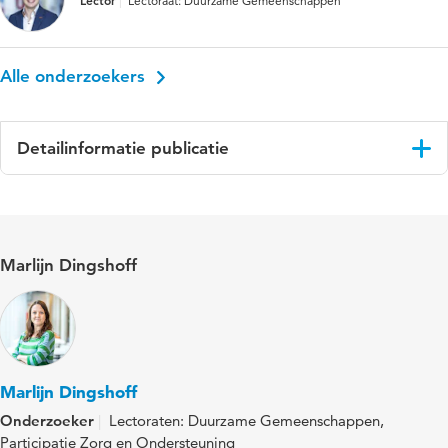
Lector
Lectoraat: Duurzame Gemeenschappen
Alle onderzoekers
Detailinformatie publicatie
Taal
Nederlands
Trefwoorden
primair onderwijs, interdisciplinair
Marlijn Dingshoff
onderwijs, voortgezet onderwijs,
opleidingsprofessionals, studenten,
interdisciplinaire leeromgevingen
Marlijn Dingshoff
Onderzoeker
Lectoraten: Duurzame Gemeenschappen,
Participatie Zorg en Ondersteuning