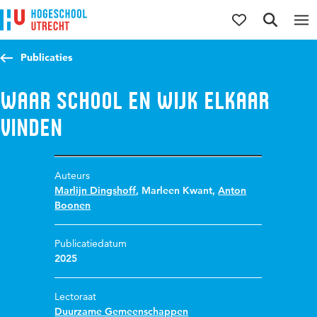
Direct naar de inhoud
Direct naar de hoofdnavigatie
Direct naar de zoekfunctie
Publicaties
Waar school en wijk elkaar
vinden
Auteurs
Marlijn Dingshoff
,
Marleen Kwant
,
Anton
Boonen
Publicatiedatum
2025
Lectoraat
Duurzame Gemeenschappen