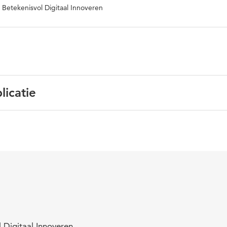
: Betekenisvol Digitaal Innoveren
licatie
Nederlands
Trouw
generatieve AI , studenten, leerprocessen
 Digitaal Innoveren