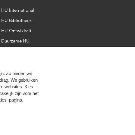
HU International
HU Bibliotheek
HU Ontwikkelt
Duurzame HU
Intranet
Trajectum
n. Zo bieden wij
edrag. We gebruiken
re websites. Kies
zakelijk zijn voor het
ies‘-pagina
.
oog contrast
© 2026 Hogeschool Utrecht