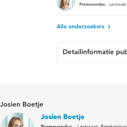
Promovendus
Lectoraat
Alle onderzoekers
Detailinformatie pub
Taal
Gepubliceerd in
Trefwoorden
Josien Boetje
Josien Boetje
Promovendus
Lectoraat: Betekenisvol