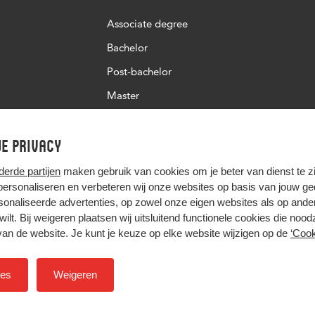
Associate degree
Bachelor
Post-bachelor
Master
Post-master
e privacy
Studiekeuze deeltijd
derde partijen
maken gebruik van cookies om je beter van dienst te zij
 personaliseren en verbeteren wij onze websites op basis van jouw g
onaliseerde advertenties, op zowel onze eigen websites als op ande
t wilt. Bij weigeren plaatsen wij uitsluitend functionele cookies die nood
van de website. Je kunt je keuze op elke website wijzigen op de
‘Cook
Hier komt alles samen
ies
Weigeren
Colofon
Privacy
Cookies
Inkoop
Nieuwsbrief
H