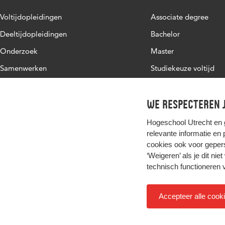
Voltijdopleidingen
Associate degree
Deeltijdopleidingen
Bachelor
Onderzoek
Master
Samenwerken
Studiekeuze voltijd
Over de HU
Werken bij de HU
We respecteren j
Contact
Hogeschool Utrecht en
relevante informatie en
cookies ook voor gepers
‘Weigeren’ als je dit nie
technisch functioneren 
Accepteer alle cook