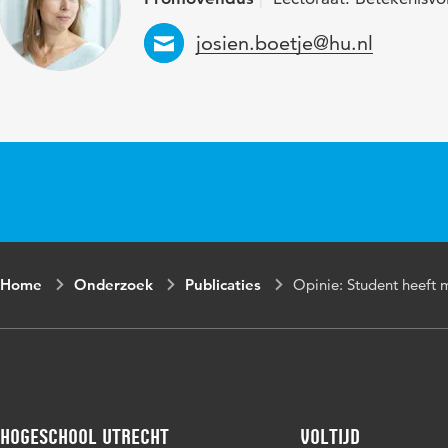
Email
josien.boetje@hu.nl
Home
Onderzoek
Publicaties
Opinie: Student heeft
Hogeschool Utrecht
Voltijd