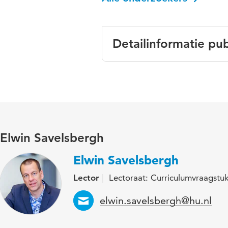
Detailinformatie pub
Taal
Gepubliceerd in
Jaar en volume
Elwin Savelsbergh
Trefwoorden
Elwin Savelsbergh
Paginabereik
Lector
Lectoraat: Curriculumvraagst
Email
elwin.savelsbergh@hu.nl