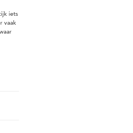
jk iets
r vaak
 waar