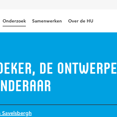
Onderzoek
Samenwerken
Over de HU
oeker, de ontwerp
anderaar
n Savelsbergh