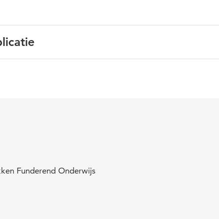
licatie
Nederlands
Van12tot18
2025 1-2
onderwijskundig ontwerponderzoek
36-37
ukken Funderend Onderwijs