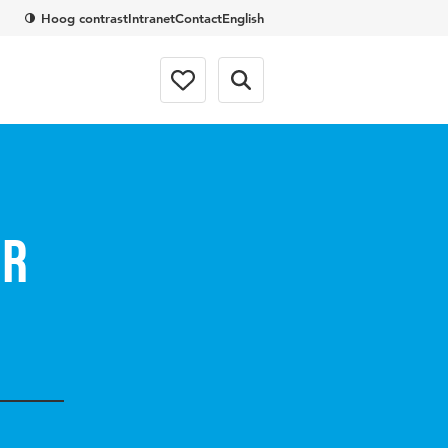
Hoog contrast
Intranet
Contact
English
er