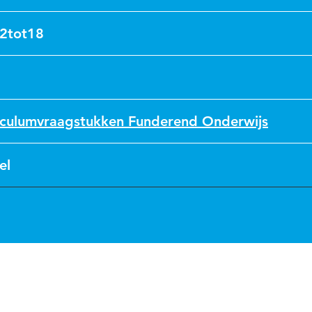
2tot18
5
iculumvraagstukken Funderend Onderwijs
el