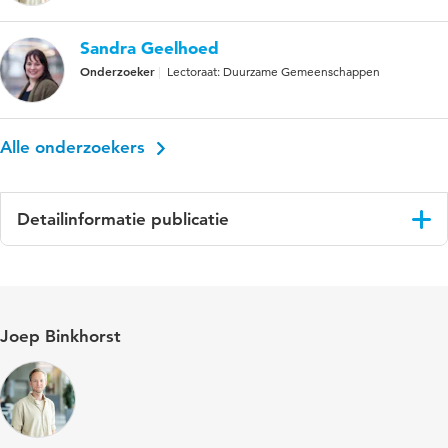
Sandra Geelhoed
Onderzoeker
Lectoraat: Duurzame Gemeenschappen
Alle onderzoekers
Detailinformatie publicatie
Taal
Nederlands
Gepubliceerd
Samen Wijzer. Voor een samenleving waar
Joep Binkhorst
in
iedereen ertoe doet,
Trefwoorden
publieke dienstverlening, sociale
dienstverlening