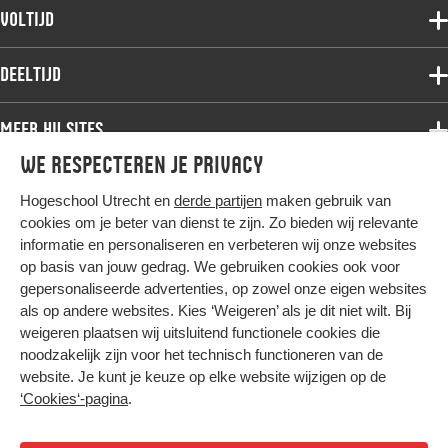
Voltijdopleidingen
Voltijd
Deeltijdopleidingen
Associate degree
Deeltijd
Onderzoek
Bachelor
Samenwerken
Associate degree
Meer HU sites
Master
Over de HU
Bachelor
We respecteren je privacy
Studiekeuze voltijd
HU International
Werken bij de HU
Post-bachelor
Hogeschool Utrecht en
derde partijen
maken gebruik van
Hier komt alles samen
HU Bibliotheek
Contact
Master
cookies om je beter van dienst te zijn. Zo bieden wij relevante
HU Ontwikkelt
informatie en personaliseren en verbeteren wij onze websites
Post-master
op basis van jouw gedrag. We gebruiken cookies ook voor
Duurzame HU
Studiekeuze deeltijd
gepersonaliseerde advertenties, op zowel onze eigen websites
Intranet
als op andere websites. Kies ‘Weigeren’ als je dit niet wilt. Bij
Colofon
weigeren plaatsen wij uitsluitend functionele cookies die
Trajectum
noodzakelijk zijn voor het technisch functioneren van de
Privacy
website. Je kunt je keuze op elke website wijzigen op de
Cookies
‘Cookies‘-pagina
.
Inkoop
Nieuwsbrief