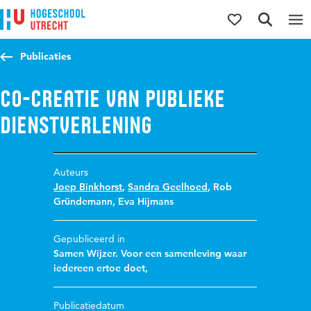
Direct naar de inhoud
Direct naar de hoofdnavigatie
Direct naar de zoekfunctie
Publicaties
Co-creatie van publieke
dienstverlening
Auteurs
Joep Binkhorst
,
Sandra Geelhoed
,
Rob
Gründemann
,
Eva Hijmans
Gepubliceerd in
Samen Wijzer. Voor een samenleving waar
iedereen ertoe doet,
Publicatiedatum