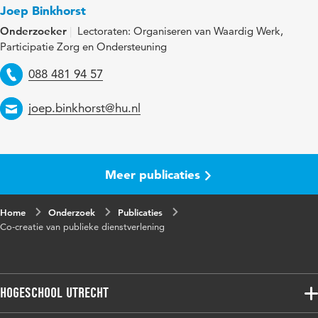
Paginabereik
84-86
Joep Binkhorst
Onderzoeker
Lectoraten: Organiseren van Waardig Werk,
Participatie Zorg en Ondersteuning
Telefoon
088 481 94 57
Email
joep.binkhorst@hu.nl
Meer publicaties
Home
Onderzoek
Publicaties
Co-creatie van publieke dienstverlening
Hogeschool Utrecht