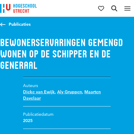
Direct naar de inhoud
Direct naar de hoofdnavigatie
Direct naar de zoekfunctie
Publicaties
Bewonerservaringen Gemengd
Wonen op De Schipper en De
Generaal
Auteurs
Dieke van Ewijk
,
Aly Gruppen
,
Maarten
Davelaar
Publicatiedatum
2025