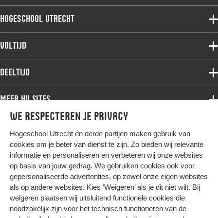
Hogeschool Utrecht
Voltijdopleidingen
Voltijd
Deeltijdopleidingen
Associate degree
Deeltijd
Onderzoek
Bachelor
Samenwerken
Associate degree
Meer HU sites
Master
Over de HU
Bachelor
We respecteren je privacy
Studiekeuze voltijd
HU International
Werken bij de HU
Post-bachelor
Hogeschool Utrecht en
derde partijen
maken gebruik van
Hier komt alles samen
HU Bibliotheek
Contact
Master
cookies om je beter van dienst te zijn. Zo bieden wij relevante
HU Ontwikkelt
informatie en personaliseren en verbeteren wij onze websites
Post-master
op basis van jouw gedrag. We gebruiken cookies ook voor
Duurzame HU
Studiekeuze deeltijd
gepersonaliseerde advertenties, op zowel onze eigen websites
Intranet
als op andere websites. Kies ‘Weigeren’ als je dit niet wilt. Bij
Colofon
weigeren plaatsen wij uitsluitend functionele cookies die
Trajectum
noodzakelijk zijn voor het technisch functioneren van de
Privacy