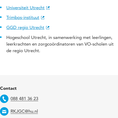
Universiteit Utrecht
Trimbos-instituut
GGD regio Utrecht
Hogeschool Utrecht, in samenwerking met leerlingen,
leerkrachten en zorgcoördinatoren van VO-scholen uit
de regio Utrecht.
Contact
088 481 36 23
Telefoon
RKJGC@hu.nl
Email