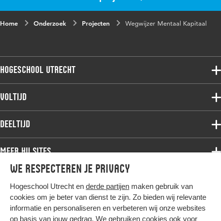
Home
Onderzoek
Projecten
Wegwijzer Mentaal Kapitaal
Hogeschool Utrecht
Voltijdopleidingen
Voltijd
Deeltijdopleidingen
Associate degree
Deeltijd
Onderzoek
Bachelor
Samenwerken
Associate degree
Meer HU sites
Master
Over de HU
Bachelor
We respecteren je privacy
Studiekeuze voltijd
HU International
Werken bij de HU
Post-bachelor
Hogeschool Utrecht en
derde partijen
maken gebruik van
Hier komt alles samen
HU Bibliotheek
Contact
Master
cookies om je beter van dienst te zijn. Zo bieden wij relevante
HU Ontwikkelt
informatie en personaliseren en verbeteren wij onze websites
Post-master
op basis van jouw gedrag. We gebruiken cookies ook voor