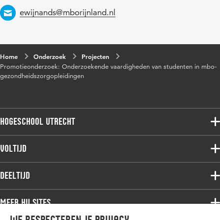
Email
ewijnands@mborijnland.nl
Home
Onderzoek
Projecten
Promotieonderzoek: Onderzoekende vaardigheden van studenten in mbo-
gezondheidszorgopleidingen
Hogeschool Utrecht
Voltijdopleidingen
Voltijd
Deeltijdopleidingen
Associate degree
Deeltijd
Onderzoek
Bachelor
Samenwerken
Associate degree
Meer HU sites
Master
Over de HU
Bachelor