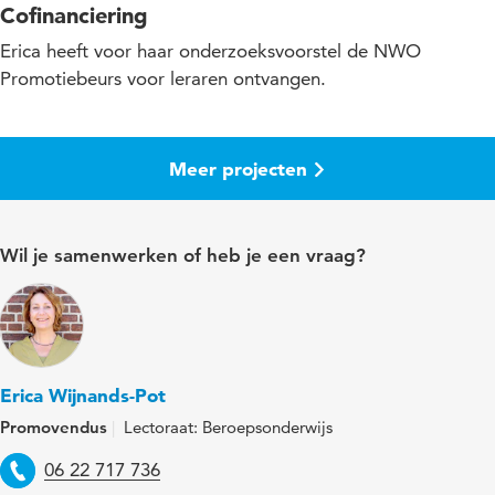
Cofinanciering
Erica heeft voor haar onderzoeksvoorstel de NWO
Promotiebeurs voor leraren ontvangen.
Meer projecten
Wil je samenwerken of heb je een vraag?
Erica Wijnands-Pot
Promovendus
Lectoraat: Beroepsonderwijs
Telefoon
06 22 717 736