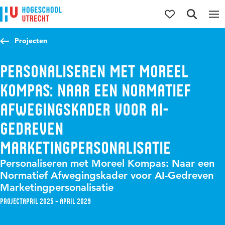
Direct naar de inhoud
Direct naar de hoofdnavigatie
Direct naar de zoekfunctie
Projecten
Personaliseren met Moreel
Kompas: Naar een Normatief
Afwegingskader voor AI-
Gedreven
Marketingpersonalisatie
Personaliseren met Moreel Kompas: Naar een
Normatief Afwegingskader voor AI-Gedreven
Marketingpersonalisatie
Project
april 2025 – april 2029