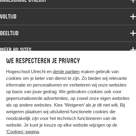
Voltijdopleidingen
Voltijd
Deeltijdopleidingen
Associate degree
Deeltijd
Onderzoek
Bachelor
Samenwerken
Associate degree
Meer HU sites
Master
Over de HU
Bachelor
We respecteren je privacy
Studiekeuze voltijd
HU International
Werken bij de HU
Post-bachelor
Hogeschool Utrecht en
derde partijen
maken gebruik van
Hier komt alles samen
HU Bibliotheek
Contact
Master
cookies om je beter van dienst te zijn. Zo bieden wij relevante
HU Ontwikkelt
informatie en personaliseren en verbeteren wij onze websites
Post-master
op basis van jouw gedrag. We gebruiken cookies ook voor
Duurzame HU
Studiekeuze deeltijd
gepersonaliseerde advertenties, op zowel onze eigen websites
Intranet
als op andere websites. Kies ‘Weigeren’ als je dit niet wilt. Bij
Colofon
weigeren plaatsen wij uitsluitend functionele cookies die
Trajectum
noodzakelijk zijn voor het technisch functioneren van de
Privacy
website. Je kunt je keuze op elke website wijzigen op de
Cookies
‘Cookies‘-pagina
.