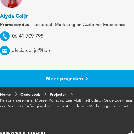
Alycia Colijn
Promovendus
Lectoraat: Marketing en Customer Experience
Telefoon
06 41 709 795
Email
alycia.colijn@hu.nl
Meer projecten
Home
Onderzoek
Projecten
Personaliseren met Moreel Kompas: Een Multimethodisch Onderzoek naar
een Normatief Afwegingskader voor AI-Gedreven Marketingpersonalisatie
Hogeschool Utrecht