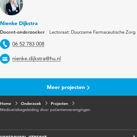
Nienke Dijkstra
Docent-onderzoeker
Lectoraat: Duurzame Farmaceutische Zorg
Telefoon
06 52 783 008
Email
nienke.dijkstra@hu.nl
Meer projecten
Home
Onderzoek
Projecten
Medicatiebegeleiding door patientenverenigingen