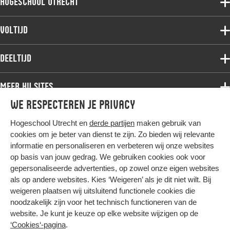
Hogeschool Utrecht
Voltijdopleidingen
Voltijd
Deeltijdopleidingen
Associate degree
Deeltijd
Onderzoek
Bachelor
Samenwerken
Associate degree
Meer HU sites
Master
Over de HU
Bachelor
We respecteren je privacy
Studiekeuze voltijd
HU International
Werken bij de HU
Post-bachelor
Hogeschool Utrecht en
derde partijen
maken gebruik van
Hier komt alles samen
HU Bibliotheek
Contact
Master
cookies om je beter van dienst te zijn. Zo bieden wij relevante
HU Ontwikkelt
informatie en personaliseren en verbeteren wij onze websites
Post-master
op basis van jouw gedrag. We gebruiken cookies ook voor
Duurzame HU
Studiekeuze deeltijd
gepersonaliseerde advertenties, op zowel onze eigen websites
Intranet
als op andere websites. Kies ‘Weigeren’ als je dit niet wilt. Bij
Colofon
weigeren plaatsen wij uitsluitend functionele cookies die
Trajectum
noodzakelijk zijn voor het technisch functioneren van de
Privacy
website. Je kunt je keuze op elke website wijzigen op de
Cookies
‘Cookies‘-pagina
.