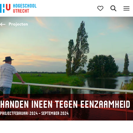
Direct naar de inhoud
Direct naar de hoofdnavigatie
Direct naar de zoekfunctie
Projecten
Handen ineen tegen eenzaamheid
Project
februari 2024 – september 2024