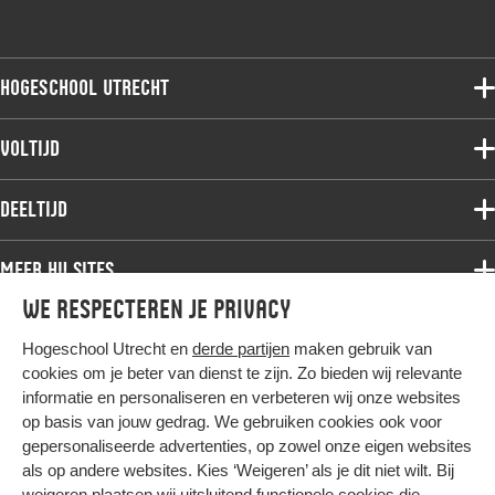
Hogeschool Utrecht
Voltijdopleidingen
Voltijd
Deeltijdopleidingen
Associate degree
Deeltijd
Onderzoek
Bachelor
Samenwerken
Associate degree
Meer HU sites
Master
Over de HU
Bachelor
We respecteren je privacy
Studiekeuze voltijd
HU International
Werken bij de HU
Post-bachelor
Hogeschool Utrecht en
derde partijen
maken gebruik van
Hier komt alles samen
HU Bibliotheek
Contact
Master
cookies om je beter van dienst te zijn. Zo bieden wij relevante
HU Ontwikkelt
informatie en personaliseren en verbeteren wij onze websites
Post-master
op basis van jouw gedrag. We gebruiken cookies ook voor
Duurzame HU
Studiekeuze deeltijd
gepersonaliseerde advertenties, op zowel onze eigen websites
Intranet
als op andere websites. Kies ‘Weigeren’ als je dit niet wilt. Bij
Colofon
weigeren plaatsen wij uitsluitend functionele cookies die