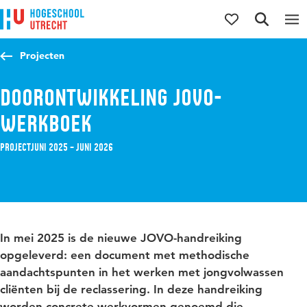
Direct naar de inhoud
Direct naar de hoofdnavigatie
Direct naar de zoekfunctie
Projecten
Doorontwikkeling JOVO-
werkboek
Project
juni 2025 – juni 2026
In mei 2025 is de nieuwe JOVO-handreiking
opgeleverd: een document met methodische
aandachtspunten in het werken met jongvolwassen
cliënten bij de reclassering. In deze handreiking
worden concrete werkvormen genoemd die