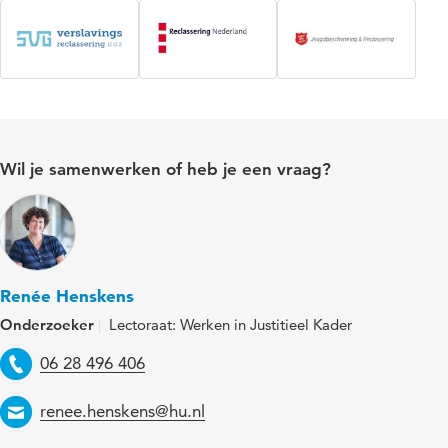
Wil je samenwerken of heb je een vraag?
Renée Henskens
Onderzoeker
Lectoraat: Werken in Justitieel Kader
Telefoon
06 28 496 406
Email
renee.henskens@hu.nl