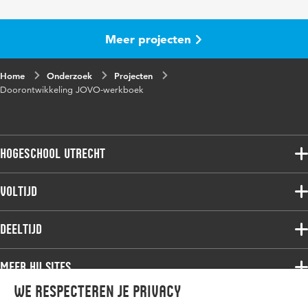
Meer projecten
Home
Onderzoek
Projecten
Doorontwikkeling JOVO-werkboek
Hogeschool Utrecht
Voltijdopleidingen
Voltijd
Deeltijdopleidingen
Associate degree
Deeltijd
Onderzoek
Bachelor
Samenwerken
Associate degree
Meer HU sites
Master
Over de HU
Bachelor
We respecteren je privacy
Studiekeuze voltijd
HU International
Werken bij de HU
Post-bachelor