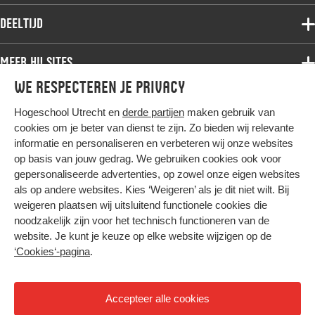
Deeltijdopleidingen
Associate degree
Deeltijd
Onderzoek
Bachelor
Samenwerken
Associate degree
Meer HU sites
Master
Over de HU
Bachelor
We respecteren je privacy
Studiekeuze voltijd
HU International
Werken bij de HU
Post-bachelor
Hogeschool Utrecht en
derde partijen
maken gebruik van
Hier komt alles samen
HU Bibliotheek
Contact
Master
cookies om je beter van dienst te zijn. Zo bieden wij relevante
HU Ontwikkelt
informatie en personaliseren en verbeteren wij onze websites
Post-master
op basis van jouw gedrag. We gebruiken cookies ook voor
Duurzame HU
Studiekeuze deeltijd
gepersonaliseerde advertenties, op zowel onze eigen websites
Intranet
als op andere websites. Kies ‘Weigeren’ als je dit niet wilt. Bij
Colofon
weigeren plaatsen wij uitsluitend functionele cookies die
Trajectum
noodzakelijk zijn voor het technisch functioneren van de
Privacy
website. Je kunt je keuze op elke website wijzigen op de
Cookies
‘Cookies‘-pagina
.
Inkoop
Nieuwsbrief
Accepteer alle cookies