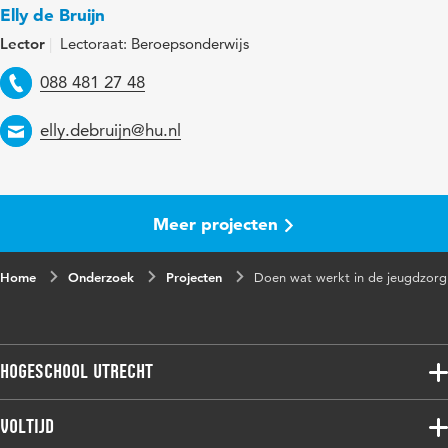
Elly de Bruijn
Lector
Lectoraat: Beroepsonderwijs
Telefoon
088 481 27 48
Email
elly.debruijn@hu.nl
Meer projecten
Home
Onderzoek
Projecten
Doen wat werkt in de jeugdzorg
Hogeschool Utrecht
Voltijdopleidingen
Voltijd