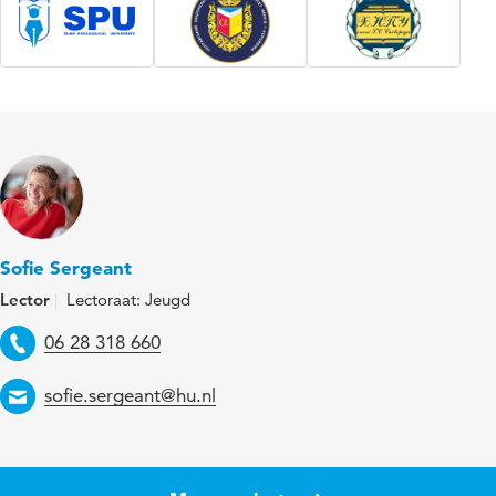
Sofie Sergeant
Lector
Lectoraat: Jeugd
Telefoon
06 28 318 660
Email
sofie.sergeant@hu.nl