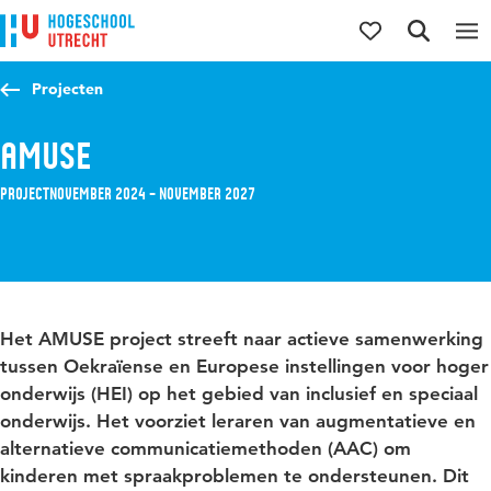
Direct naar de inhoud
Direct naar de hoofdnavigatie
Direct naar de zoekfunctie
Projecten
AMUSE
Project
november 2024 – november 2027
Het AMUSE project streeft naar actieve samenwerking
tussen Oekraïense en Europese instellingen voor hoger
onderwijs (HEI) op het gebied van inclusief en speciaal
onderwijs. Het voorziet leraren van augmentatieve en
alternatieve communicatiemethoden (AAC) om
kinderen met spraakproblemen te ondersteunen. Dit