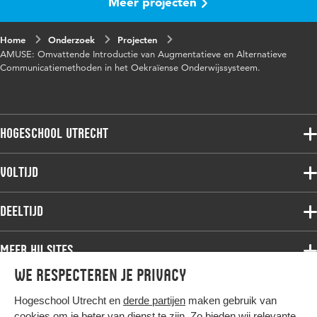
Meer projecten
Home
Onderzoek
Projecten
AMUSE: Omvattende Introductie van Augmentatieve en Alternatieve
Communicatiemethoden in het Oekraïense Onderwijssysteem.
Hogeschool Utrecht
Voltijdopleidingen
Voltijd
Deeltijdopleidingen
Associate degree
Deeltijd
Onderzoek
Bachelor
Samenwerken
Associate degree
Meer HU sites
Master
Over de HU
Bachelor
We respecteren je privacy
Studiekeuze voltijd
HU International
Werken bij de HU
Post-bachelor
Hogeschool Utrecht en
derde partijen
maken gebruik van
Hier komt alles samen
HU Bibliotheek
Contact
Master
cookies om je beter van dienst te zijn. Zo bieden wij relevante