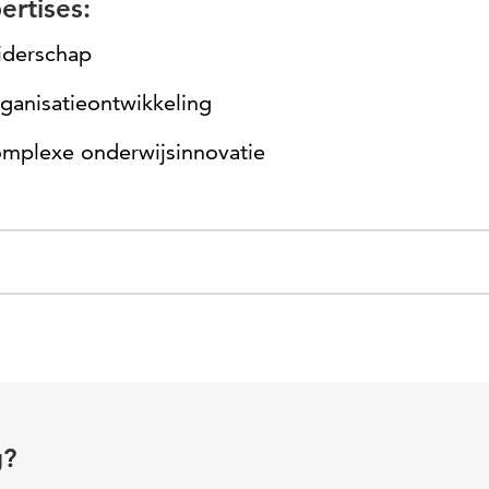
rtises:
iderschap
ganisatieontwikkeling
mplexe onderwijsinnovatie
g?