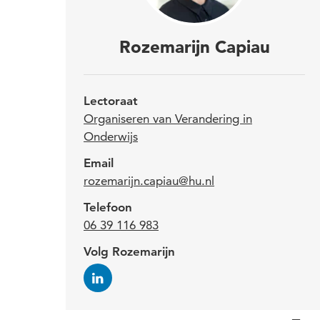
Roze
Rozemarijn Capiau
de r
Na b
Lectoraat
zij 
Organiseren van Verandering in
Onderwijs
Vera
Email
rozemarijn.capiau@hu.nl
Na he
Telefoon
Devel
06 39 116 983
onder
Volg Rozemarijn
voor 
organ