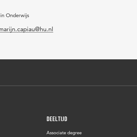
 in Onderwijs
l
marijn.capiau@hu.nl
Deeltijd
Associate degree