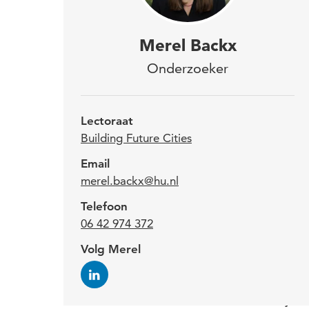
Mer
Merel Backx
Leef
Onderzoeker
2024
prak
Lectoraat
onde
Building Future Cities
com
Email
merel.backx@hu.nl
Lev
Telefoon
06 42 974 372
Merel
Volg Merel
bedri
de g
zij d