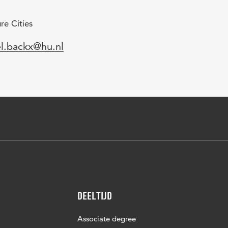
re Cities
l
l.backx@hu.nl
Deeltijd
Associate degree