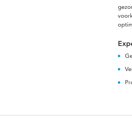
gezon
voork
optim
Expe
Ge
Ve
Pr