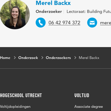
Merel Backx
Onderzoeker
Lectoraat: Building Futu
Telefoon
Emai
06 42 974 372
mere
Home
Onderzoek
Onderzoekers
Merel Backx
Hogeschool Utrecht
Voltijd
Voltijdopleidingen
Associate degree