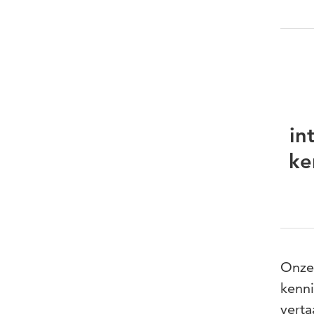
in
ke
Onze 
kenni
verta