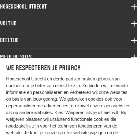
Hogeschool Utrecht
Voltijdopleidingen
Voltijd
Deeltijdopleidingen
Associate degree
Deeltijd
Onderzoek
Bachelor
Samenwerken
Associate degree
Meer HU sites
Master
Over de HU
Bachelor
We respecteren je privacy
Studiekeuze voltijd
HU International
Werken bij de HU
Post-bachelor
Hogeschool Utrecht en
derde partijen
maken gebruik van
Hier komt alles samen
HU Bibliotheek
Contact
Master
cookies om je beter van dienst te zijn. Zo bieden wij relevante
HU Ontwikkelt
informatie en personaliseren en verbeteren wij onze websites
Post-master
op basis van jouw gedrag. We gebruiken cookies ook voor
Duurzame HU
Studiekeuze deeltijd
gepersonaliseerde advertenties, op zowel onze eigen websites
Intranet
als op andere websites. Kies ‘Weigeren’ als je dit niet wilt. Bij
Colofon
weigeren plaatsen wij uitsluitend functionele cookies die
Trajectum
noodzakelijk zijn voor het technisch functioneren van de
Privacy
website. Je kunt je keuze op elke website wijzigen op de
Cookies