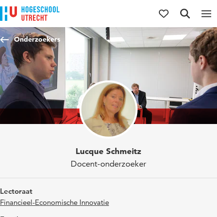
Direct naar de inhoud
Direct naar de hoofdnavigatie
Direct naar de zoekfunctie
Onderzoekers
Lucque Schmeitz
Docent-onderzoeker
Lectoraat
Financieel-Economische Innovatie