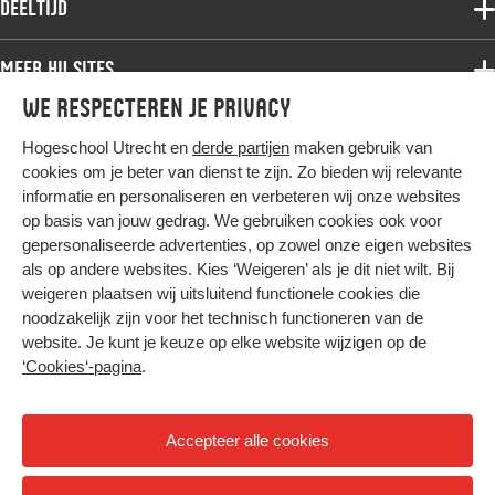
Deeltijd
Onderzoek
Bachelor
Samenwerken
Associate degree
Meer HU sites
Master
Over de HU
Bachelor
We respecteren je privacy
Studiekeuze voltijd
HU International
Werken bij de HU
Post-bachelor
Hogeschool Utrecht en
derde partijen
maken gebruik van
Hier komt alles samen
HU Bibliotheek
Contact
Master
cookies om je beter van dienst te zijn. Zo bieden wij relevante
HU Ontwikkelt
informatie en personaliseren en verbeteren wij onze websites
Post-master
op basis van jouw gedrag. We gebruiken cookies ook voor
Duurzame HU
Studiekeuze deeltijd
gepersonaliseerde advertenties, op zowel onze eigen websites
Intranet
als op andere websites. Kies ‘Weigeren’ als je dit niet wilt. Bij
Colofon
weigeren plaatsen wij uitsluitend functionele cookies die
Trajectum
noodzakelijk zijn voor het technisch functioneren van de
Privacy
website. Je kunt je keuze op elke website wijzigen op de
Cookies
‘Cookies‘-pagina
.
Inkoop
Nieuwsbrief
Accepteer alle cookies
Hoog contrast