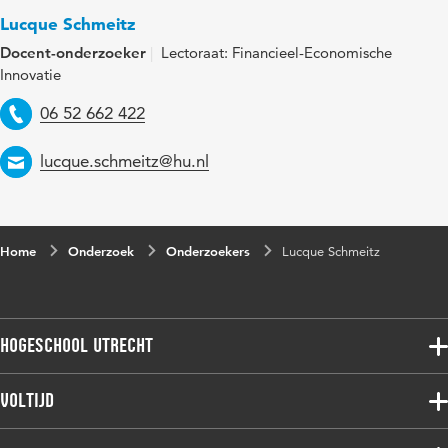
Lucque Schmeitz
Docent-onderzoeker
Lectoraat: Financieel-Economische
Innovatie
Telefoon
06 52 662 422
Email
lucque.schmeitz@hu.nl
Home
Onderzoek
Onderzoekers
Lucque Schmeitz
Hogeschool Utrecht
Voltijdopleidingen
Voltijd
Deeltijdopleidingen
Associate degree