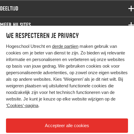
Associate degree
Deeltijd
Onderzoek
Bachelor
Samenwerken
Associate degree
Meer HU sites
Master
Over de HU
Bachelor
We respecteren je privacy
Studiekeuze voltijd
HU International
Werken bij de HU
Post-bachelor
Hogeschool Utrecht en
derde partijen
maken gebruik van
Hier komt alles samen
HU Bibliotheek
Contact
Master
cookies om je beter van dienst te zijn. Zo bieden wij relevante
HU Ontwikkelt
informatie en personaliseren en verbeteren wij onze websites
Post-master
op basis van jouw gedrag. We gebruiken cookies ook voor
Duurzame HU
Studiekeuze deeltijd
gepersonaliseerde advertenties, op zowel onze eigen websites
Intranet
als op andere websites. Kies ‘Weigeren’ als je dit niet wilt. Bij
Colofon
weigeren plaatsen wij uitsluitend functionele cookies die
Trajectum
noodzakelijk zijn voor het technisch functioneren van de
Privacy
website. Je kunt je keuze op elke website wijzigen op de
Cookies
‘Cookies‘-pagina
.
Inkoop
Nieuwsbrief
Accepteer alle cookies