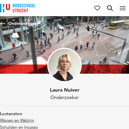
Direct naar de inhoud
Direct naar de hoofdnavigatie
Direct naar de zoekfunctie
Onderzoekers
Laura Nuiver
Onderzoeker
Lectoraten
Wonen en Welzijn
Schulden en Incasso