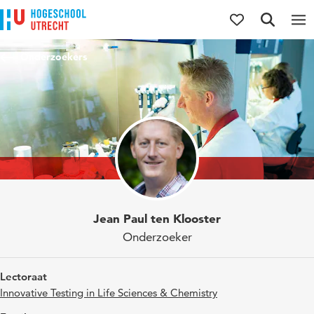
Direct naar de inhoud
Direct naar de hoofdnavigatie
Direct naar de zoekfunctie
Onderzoekers
Jean Paul ten Klooster
Onderzoeker
Lectoraat
Innovative Testing in Life Sciences & Chemistry