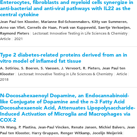
Enterocytes, fibroblasts and myeloid cells synergize in
anti-bacterial and anti-viral pathways with IL22 as the
central cytokine
Jean Paul ten Klooster, Marianne Bol-Schoenmakers, Kitty van Summeren,
Arno van Vliet, Cornelis de Haan, Frank van Kuppeveld, Saertje Verkoeijen,
Raymond Pieters
Lectoraat: Innovative Testing in Life Sciences & Chemistry
Article
2021
Type 2 diabetes-related proteins derived from an in
vitro model of inflamed fat tissue
A. Sotiriou, S. Boeren, S. Vaessen, J. Vervoort, R. Pieters, Jean Paul ten
Klooster
Lectoraat: Innovative Testing in Life Sciences & Chemistry
Article
2018
N-Docosahexaenoyl Dopamine, an Endocannabinoid-
like Conjugate of Dopamine and the n-3 Fatty Acid
Docosahexaenoic Acid, Attenuates Lipopolysaccharide-
Induced Activation of Microglia and Macrophages via
COX-2
YA Wang, P. Plastina, Jean-Paul Vincken, Renate Jansen, Michiel Balvers, Jean
Paul ten Klooster, Harry Gruppen, Renger Witkamp, Jocelijn Meijerink