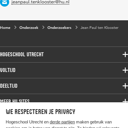
Email
jeanpaul.tenklooster@hu.nl
Home
Onderzoek
Onderzoekers
Jean Paul ten Klooster
Hogeschool Utrecht
Voltijdopleidingen
Voltijd
Deeltijdopleidingen
Associate degree
Deeltijd
Onderzoek
Bachelor
Samenwerken
Associate degree
Meer HU sites
Master
Over de HU
Bachelor
We respecteren je privacy
Studiekeuze voltijd
HU International
Werken bij de HU
Post-bachelor
Hogeschool Utrecht en
derde partijen
maken gebruik van
Hier komt alles samen
HU Bibliotheek
Contact
Master