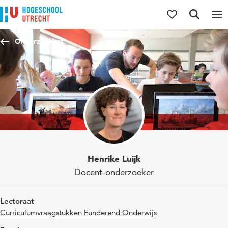
Direct naar de inhoud
Direct naar de hoofdnavigatie
Direct naar de zoekfunctie
Onderzoekers
Henrike Luijk
Docent-onderzoeker
Lectoraat
Curriculumvraagstukken Funderend Onderwijs