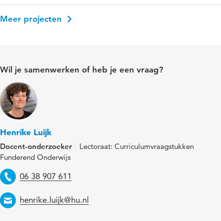
Meer projecten
Wil je samenwerken of heb je een vraag?
Henrike Luijk
Docent-onderzoeker
Lectoraat: Curriculumvraagstukken
Funderend Onderwijs
Telefoon
06 38 907 611
Email
henrike.luijk@hu.nl