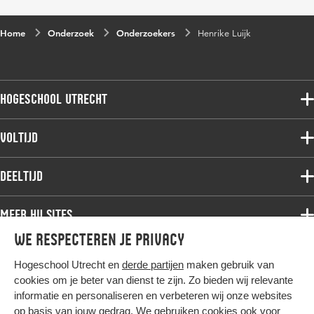
Home
Onderzoek
Onderzoekers
Henrike Luijk
Hogeschool Utrecht
Voltijdopleidingen
Voltijd
Deeltijdopleidingen
Associate degree
Deeltijd
Onderzoek
Bachelor
Samenwerken
Associate degree
Meer HU sites
Master
Over de HU
Bachelor
We respecteren je privacy
Studiekeuze voltijd
HU International
Werken bij de HU
Post-bachelor
Hogeschool Utrecht en
derde partijen
maken gebruik van
Hier komt alles samen
HU Bibliotheek
Contact
Master
cookies om je beter van dienst te zijn. Zo bieden wij relevante
HU Ontwikkelt
informatie en personaliseren en verbeteren wij onze websites
Post-master
op basis van jouw gedrag. We gebruiken cookies ook voor