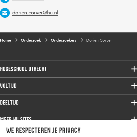
Email
dorien.corver@hu.nl
Home
Onderzoek
Onderzoekers
Dorien Corver
Hogeschool Utrecht
Voltijdopleidingen
Voltijd
Deeltijdopleidingen
Associate degree
Deeltijd
Onderzoek
Bachelor
Samenwerken
Associate degree
Meer HU sites
Master
Over de HU
Bachelor
We respecteren je privacy
Studiekeuze voltijd
HU International
Werken bij de HU
Post-bachelor