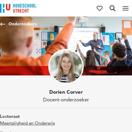
Direct naar de inhoud
Direct naar de hoofdnavigatie
Direct naar de zoekfunctie
Onderzoekers
Dorien Corver
Docent-onderzoeker
Lectoraat
Meertaligheid en Onderwijs