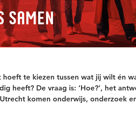
s samen
t hoeft te kiezen tussen wat jij wilt én w
ig heeft? De vraag is: ‘Hoe?’, het antw
l Utrecht komen onderwijs, onderzoek e