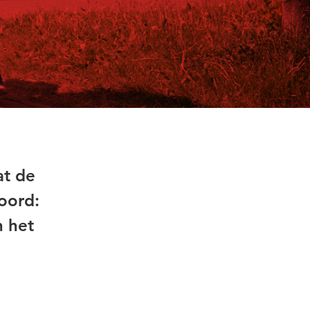
at de
oord:
n het