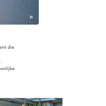
Pauzeren
ent die
e
onlijke