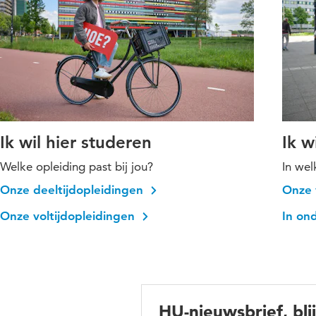
Ik wil hier studeren
Ik w
Welke opleiding past bij jou?
In wel
Onze deeltijdopleidingen
Onze 
Onze voltijdopleidingen
In on
HU-nieuwsbrief, bli