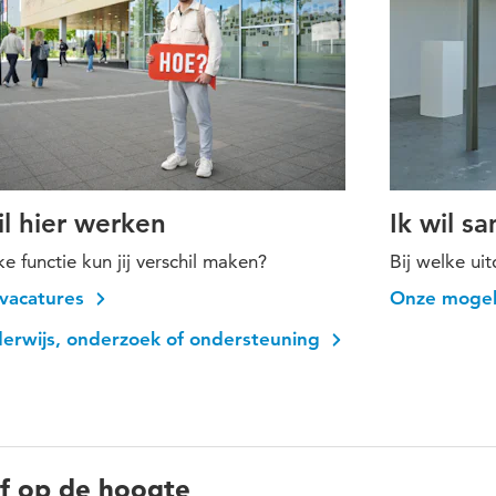
il hier werken
Ik wil 
ke functie kun jij verschil maken?
Bij welke ui
vacatures
Onze mogel
derwijs, onderzoek of ondersteuning
jf op de hoogte