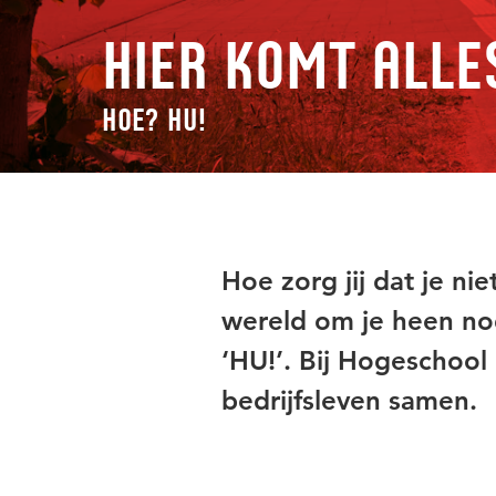
Hier komt alle
Hoe? HU!
Hoe zorg jij dat je nie
wereld om je heen nod
‘HU!’. Bij Hogeschoo
bedrijfsleven samen.