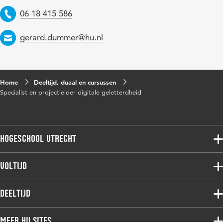
06 18 415 586
Telefoon
gerard.dummer@hu.nl
Email
Home
Deeltijd, duaal en cursussen
Specialist en projectleider digitale geletterdheid
Hogeschool Utrecht
Voltijdopleidingen
Voltijd
Deeltijdopleidingen
Associate degree
Deeltijd
Onderzoek
Bachelor
Samenwerken
Associate degree
Meer HU sites
Master