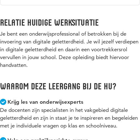
onderwijs ontwerpen waarin vanuit onderbouwde keuzes
Wil jij hierna verder studeren? Denk dan eens aan de
Master
bijgedragen wordt aan de ontwikkeling van digitale
Educational Needs
.
geletterdheid van leerlingen.
Relatie huidige werksituatie
op school- of bouwniveau bijdragen aan de ontwikkeling
Je bent een onderwijsprofessional of betrokken bij de
van digitale geletterdheid.
invoering van digitale geletterdheid. Je wil jezelf verdiepen
binnen schoolorganisaties een verandertraject realiseren
in digitale geletterdheid en daarin een voortrekkersrol
op het gebied van digitale geletterdheid.
vervullen in jouw school. Deze opleiding biedt hiervoor
aspecten van digitale geletterdheid integreren in het
handvatten.
vakinhoudelijke onderwijsaanbod van de beroepspraktijk.
Dit alles maakt je een aanwinst voor elke school.
Waarom deze leergang bij de HU?
Krijg les van onderwijsexperts
De docenten zijn specialisten in het vakgebied digitale
geletterdheid en zijn in staat je te inspireren en begeleiden
met je individuele vragen op klas en schoolniveau.