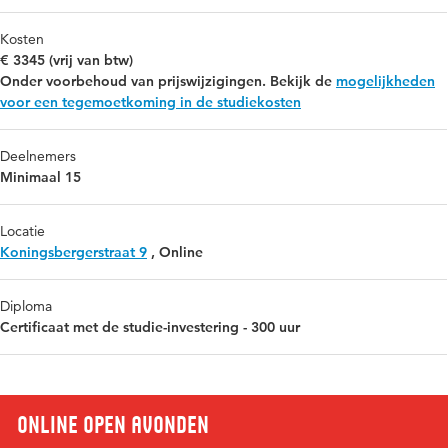
Kosten
€ 3345 (vrij van btw)
Onder voorbehoud van prijswijzigingen. Bekijk de
mogelijkheden
voor een tegemoetkoming in de studiekosten
Deelnemers
Minimaal 15
Locatie
Koningsbergerstraat 9
,
Online
Diploma
Certificaat met de studie-investering - 300 uur
Online open avonden