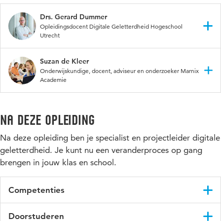
Drs. Gerard Dummer
Opleidingsdocent Digitale Geletterdheid Hogeschool
Utrecht
Gerard Dummer is opleidingsdocent Digitale Geletterdheid
Suzan de Kleer
en onderzoeker bij het lectoraat Curriculumvraagstukken voor
Onderwijskundige, docent, adviseur en onderzoeker Marnix
het Funderend Onderwijs. Hij is gespecialiseerd in het
Academie
integreren van digitale geletterdheid in het onderwijs. In zijn
onderzoek houdt hij zich bezig met de ontwikkeling van
Suzan werkt als onderwijskundige, docent, adviseur en
computational thinking bij leerlingen.
onderzoeker op de Marnix Academie en op scholen. Ze heeft
Na deze opleiding
als motto: Practice what you preach! Haar expertisegebieden
zijn: ontwerpen van uitdagend onderwijs, (leer)technologie,
Na deze opleiding ben je specialist en projectleider digitale
toekomstgericht onderwijs en innovatie & teamontwikkeling.
geletterdheid. Je kunt nu een veranderproces op gang
brengen in jouw klas en school.
Competenties
Na deze postbacheloropleiding kun je:
Doorstuderen