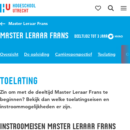
Direct naar de inhoud
Direct naar de hoofdnavigatie
Direct naar de zoekfunctie
Master Leraar Frans
Master Leraar Frans
Deeltijd
2 tot 3 jaar
Overzicht
De opleiding
Carrièreperspectief
Toelating
O
Toelating
Zin om met de deeltijd Master Leraar Frans te
beginnen? Bekijk dan welke toelatingseisen en
instroommogelijkheden er zijn.
Instroomeisen Master Leraar Frans