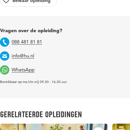
Vragen over de opleiding?
088 481 81 81
Telefoon
info@hu.nl
Email
WhatsApp
Bereikbaar op ma t/m vrij 09.30 - 16.30 uur
Gerelateerde opleidingen