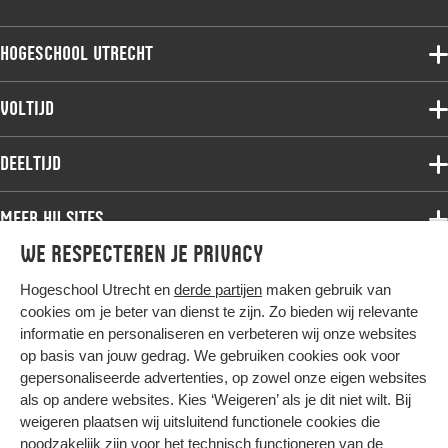
Hogeschool Utrecht
Voltijdopleidingen
Voltijd
Deeltijdopleidingen
Associate degree
Deeltijd
Onderzoek
Bachelor
Samenwerken
Associate degree
Meer HU sites
Master
Over de HU
Bachelor
We respecteren je privacy
Studiekeuze voltijd
HU International
Werken bij de HU
Post-bachelor
Hogeschool Utrecht en
derde partijen
maken gebruik van
Hier komt alles samen
HU Bibliotheek
Contact
Master
cookies om je beter van dienst te zijn. Zo bieden wij relevante
HU Ontwikkelt
informatie en personaliseren en verbeteren wij onze websites
Post-master
op basis van jouw gedrag. We gebruiken cookies ook voor
Duurzame HU
Studiekeuze deeltijd
gepersonaliseerde advertenties, op zowel onze eigen websites
Intranet
als op andere websites. Kies ‘Weigeren’ als je dit niet wilt. Bij
Colofon
weigeren plaatsen wij uitsluitend functionele cookies die
Trajectum
noodzakelijk zijn voor het technisch functioneren van de
Privacy