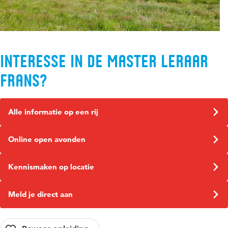
contactmogelijkheden bij het kopje "Deelname
intakegesprek" hieronder.
Interesse in de Master Leraar
Frans?
Alle informatie op een rij
Online open avonden
Kennismaken op locatie
Meld je direct aan