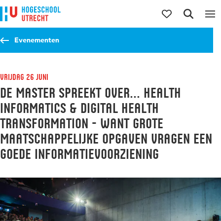
Direct naar de inhoud
Direct naar de hoofdnavigatie
Direct naar de zoekfunctie
Evenementen
vrijdag 26 juni
De Master Spreekt over... Health
Informatics & Digital Health
Transformation - Want grote
maatschappelijke opgaven vragen een
goede informatievoorziening