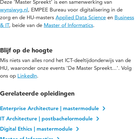
Momenteel maakt Nynke deel uit van de Raad van Toezicht
Lees meer
meer Bartiméus (voor mensen die slechtziend of blind zijn),
Deze ‘Master Spreekt’ is een samenwerking van
datagedreven innovaties binnen de digitale transformatie van
van Humanitas DMH (digitaliseringsportefeuille) en is ze lid
Eemhart (een fusie van Amerpoort en Sherpa) en Vereen
wynsiwyg.nl
, EMPEE Bureau voor digitalisering in de
organisaties.
van de werkgroep ZaRA (Zorgaanbieder Referentie
(verzorgingshuis- en verpleeghuiszorg, thuiszorg en
zorg en de HU-masters
Applied Data Science
en
Business
Architectuur). Vanuit haar eigen bedrijf, Wynsiwyg (What-You-
dagvoorziening).
Guido heeft een achtergrond in Informatiekunde en Business
Lees meer
& IT
, beide van de
Master of Informatics
.
doNot-See-Is-What-You-Get), verheldert zij de onderstroom
Michel heeft een achtergrond in Bedrijfswetenschappen,
Informatics (Universiteit Utrecht) en promoveerde aan de TU
van organisaties, waardoor nieuw perspectief ontstaat en
Bestuurlijke Infomatiekunde (Radboud Universiteit).
Twente.
geschiedenis wordt geschreven in plaats van herhaald.
Blijf op de hoogte
Mis niets van alles rond het ICT-deeltijdonderwijs van de
HU, waaronder onze events 'De Master Spreekt...'. Volg
ons op
LinkedIn
.
Gerelateerde opleidingen
Enterprise Architecture | mastermodule
IT Architecture | postbachelormodule
Digital Ethics | mastermodule
Master of Informatics