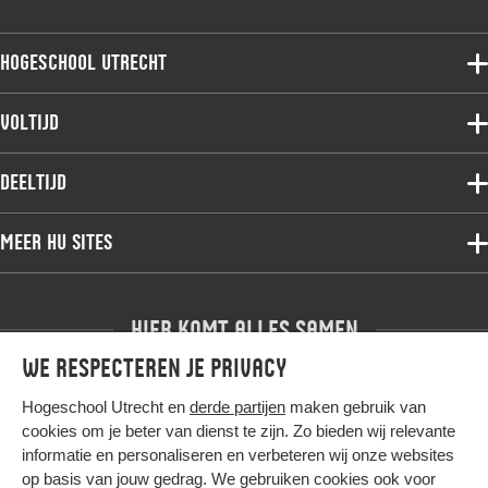
Hogeschool Utrecht
Voltijdopleidingen
Voltijd
Deeltijdopleidingen
Associate degree
Deeltijd
Onderzoek
Bachelor
Samenwerken
Associate degree
Meer HU sites
Master
Over de HU
Bachelor
Studiekeuze voltijd
HU International
Werken bij de HU
Post-bachelor
Hier komt alles samen
HU Bibliotheek
Contact
Master
We respecteren je privacy
HU Ontwikkelt
Post-master
Duurzame HU
Hogeschool Utrecht en
derde partijen
maken gebruik van
Studiekeuze deeltijd
cookies om je beter van dienst te zijn. Zo bieden wij relevante
Intranet
informatie en personaliseren en verbeteren wij onze websites
Colofon
Trajectum
op basis van jouw gedrag. We gebruiken cookies ook voor