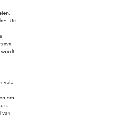
elen.
en. Uit
n
e
tieve
 wordt
n vele
ken om
kers
d van