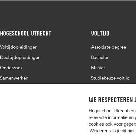
Hogeschool Utrecht
Voltijd
Voltijdopleidingen
Associate degree
Deeltijdopleidingen
Bachelor
Onderzoek
Master
Samenwerken
Studiekeuze voltijd
Over de HU
Werken bij de HU
We respecteren j
Contact
Hogeschool Utrecht en
relevante informatie en
cookies ook voor gepers
‘Weigeren’ als je dit nie