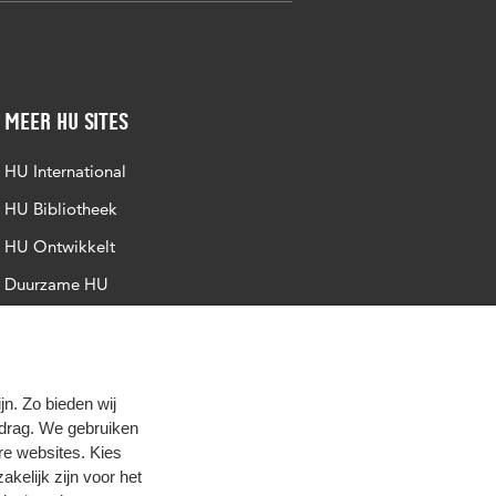
Meer HU sites
HU International
HU Bibliotheek
HU Ontwikkelt
Duurzame HU
Intranet
Trajectum
n. Zo bieden wij
edrag. We gebruiken
re websites. Kies
zakelijk zijn voor het