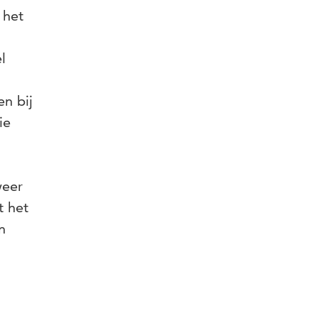
 het
l
n bij
ie
weer
t het
n