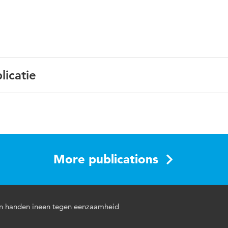
licatie
Nederlands
eenzaamheid, woerden, kerken
More publications
n handen ineen tegen eenzaamheid