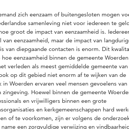
iemand zich eenzaam of buitengesloten mogen vo
ederlandse samenleving niet voor iedereen te geld
 hoe groot de impact van eenzaamheid is. Iederee
l van eenzaamheid, maar de impact van langdurig
 van diepgaande contacten is enorm. Dit kwalita
op hoe eenzaamheid binnen de gemeente Woerden
het verleden als meest gemiddelde gemeente van
ook op dit gebied niet enorm af te wijken van de
ok in Woerden ervaren veel mensen gevoelens van
n zingeving. Hoewel binnen de gemeente Woerde
ssionals en vrijwilligers binnen een grote
jnsorganisaties en kerkgemeenschappen hard wer
en of te voorkomen, zijn er volgens de onderzoe
 name een zorgvuldige verwijzing en vindbaarhei