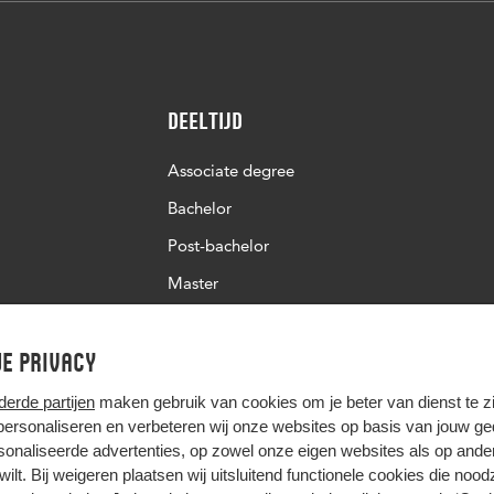
Deeltijd
Associate degree
Bachelor
Post-bachelor
Master
Post-master
e privacy
Studiekeuze deeltijd
derde partijen
maken gebruik van cookies om je beter van dienst te zij
 personaliseren en verbeteren wij onze websites op basis van jouw g
onaliseerde advertenties, op zowel onze eigen websites als op ande
t wilt. Bij weigeren plaatsen wij uitsluitend functionele cookies die nood