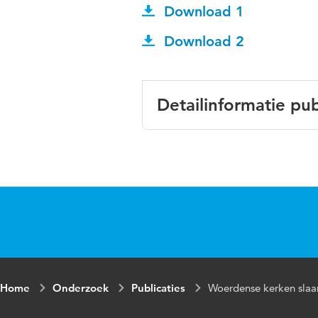
Download 1
Download 2
Detailinformatie pub
Taal
Trefwoorden
Home
Onderzoek
Publicaties
Woerdense kerken slaa