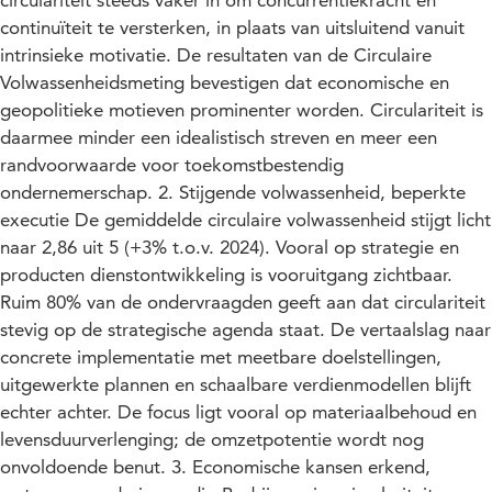
circulariteit steeds vaker in om concurrentiekracht en
continuïteit te versterken, in plaats van uitsluitend vanuit
intrinsieke motivatie. De resultaten van de Circulaire
Volwassenheidsmeting bevestigen dat economische en
geopolitieke motieven prominenter worden. Circulariteit is
daarmee minder een idealistisch streven en meer een
randvoorwaarde voor toekomstbestendig
ondernemerschap. 2. Stijgende volwassenheid, beperkte
executie De gemiddelde circulaire volwassenheid stijgt licht
naar 2,86 uit 5 (+3% t.o.v. 2024). Vooral op strategie en
producten dienstontwikkeling is vooruitgang zichtbaar.
Ruim 80% van de ondervraagden geeft aan dat circulariteit
stevig op de strategische agenda staat. De vertaalslag naar
concrete implementatie met meetbare doelstellingen,
uitgewerkte plannen en schaalbare verdienmodellen blijft
echter achter. De focus ligt vooral op materiaalbehoud en
levensduurverlenging; de omzetpotentie wordt nog
onvoldoende benut. 3. Economische kansen erkend,