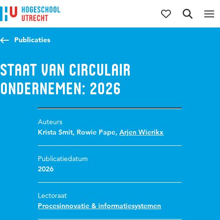
Direct naar de inhoud
Direct naar de hoofdnavigatie
Direct naar de zoekfunctie
Publicaties
Staat van circulair
ondernemen: 2026
Auteurs
Krista Smit
,
Rowie Pape
,
Arjen Wierikx
Publicatiedatum
2026
Lectoraat
Procesinnovatie & informatiesystemen