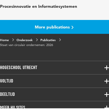
Trefwoorden
circulaire economie, circulair ondernemen,
Procesinnovatie en Informatiesystemen
midden- en kleinbedrijf (mkb)
More publications
Home
Onderzoek
Publicaties
Staat van circulair ondernemen: 2026
Hogeschool Utrecht
Voltijdopleidingen
Voltijd
Deeltijdopleidingen
Associate degree
Deeltijd
Onderzoek
Bachelor
Samenwerken
Associate degree
Meer HU sites
Master