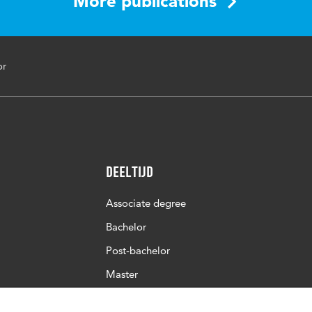
More publications
or
Deeltijd
Associate degree
Bachelor
Post-bachelor
Master
Post-master