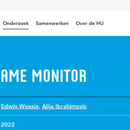
Onderzoek
Samenwerken
Over de HU
ame Monitor
Edwin Weesie
,
Alija Ibrahimovic
2022