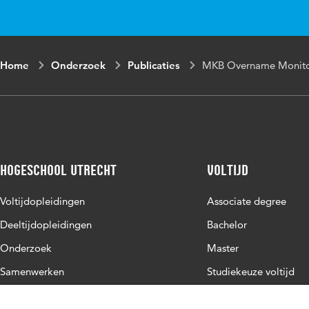
Home
Onderzoek
Publicaties
MKB Overname Monit
Hogeschool Utrecht
Voltijd
Voltijdopleidingen
Associate degree
Deeltijdopleidingen
Bachelor
Onderzoek
Master
Samenwerken
Studiekeuze voltijd
Over de HU