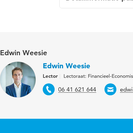
Taal
Trefwoorden
Edwin Weesie
Edwin Weesie
Lector
Lectoraat: Financieel-Economis
Telefoon
Emai
06 41 621 644
edwi