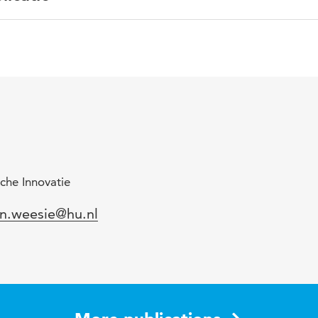
Nederlands
Midden- & Kleinbedrijf (MKB)
che Innovatie
l
n.weesie@hu.nl