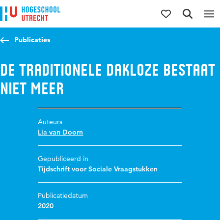
Direct naar de inhoud
Direct naar de hoofdnavigatie
Direct naar de zoekfunctie
Publicaties
De traditionele dakloze bestaat
niet meer
Auteurs
Lia van Doorn
Gepubliceerd in
Tijdschrift voor Sociale Vraagstukken
Publicatiedatum
2020