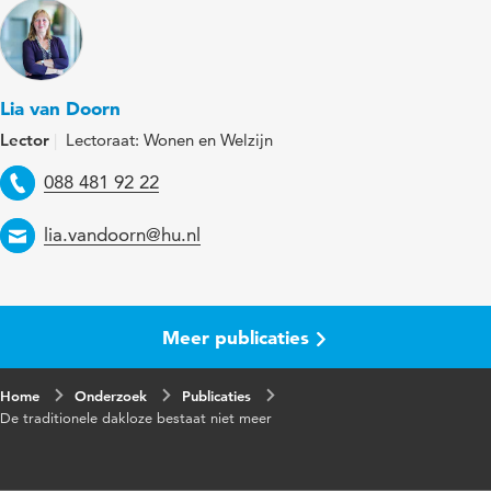
Trefwoorden
dakloosheid
Paginabereik
42-45
Lia van Doorn
Lector
Lectoraat: Wonen en Welzijn
Telefoon
088 481 92 22
Email
lia.vandoorn@hu.nl
Meer publicaties
Home
Onderzoek
Publicaties
De traditionele dakloze bestaat niet meer