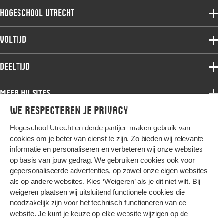
Hogeschool Utrecht
Voltijdopleidingen
Voltijd
Deeltijdopleidingen
Associate degree
Deeltijd
Onderzoek
Bachelor
Samenwerken
Associate degree
Meer HU sites
Master
Over de HU
Bachelor
We respecteren je privacy
Studiekeuze voltijd
HU International
Werken bij de HU
Post-bachelor
Hogeschool Utrecht en
derde partijen
maken gebruik van
Hier komt alles samen
HU Bibliotheek
Contact
Master
cookies om je beter van dienst te zijn. Zo bieden wij relevante
HU Ontwikkelt
informatie en personaliseren en verbeteren wij onze websites
Post-master
op basis van jouw gedrag. We gebruiken cookies ook voor
Duurzame HU
Studiekeuze deeltijd
gepersonaliseerde advertenties, op zowel onze eigen websites
Intranet
als op andere websites. Kies ‘Weigeren’ als je dit niet wilt. Bij
Colofon
weigeren plaatsen wij uitsluitend functionele cookies die
Trajectum
noodzakelijk zijn voor het technisch functioneren van de
Privacy
website. Je kunt je keuze op elke website wijzigen op de
Cookies