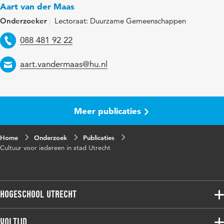
Aart van der Maas
Onderzoeker
Lectoraat: Duurzame Gemeenschappen
Telefoon
088 481 92 22
Email
aart.vandermaas@hu.nl
Meer publicaties
Home
Onderzoek
Publicaties
Cultuur voor iedereen in stad Utrecht
Hogeschool Utrecht
Voltijdopleidingen
Voltijd