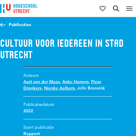
Direct naar de inhoud
Direct naar de hoofdnavigatie
Direct naar de zoekfunctie
Publicaties
Cultuur voor iedereen in stad
Utrecht
Auteurs
Aart van der Maas
,
Anke Hamers
,
Fleur
Dronkers
,
Nienke Aalbers
,
Jelle Bronsink
Publicatiedatum
2022
Soort publicatie
Rapport