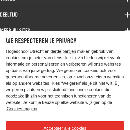
Deeltijdopleidingen
Associate degree
Deeltijd
Onderzoek
Bachelor
Samenwerken
Associate degree
Meer HU sites
Master
Over de HU
Bachelor
We respecteren je privacy
Studiekeuze voltijd
HU International
Werken bij de HU
Post-bachelor
Hogeschool Utrecht en
derde partijen
maken gebruik van
Hier komt alles samen
HU Bibliotheek
Contact
Master
cookies om je beter van dienst te zijn. Zo bieden wij relevante
HU Ontwikkelt
informatie en personaliseren en verbeteren wij onze websites
Post-master
op basis van jouw gedrag. We gebruiken cookies ook voor
Duurzame HU
Studiekeuze deeltijd
gepersonaliseerde advertenties, op zowel onze eigen websites
Intranet
als op andere websites. Kies ‘Weigeren’ als je dit niet wilt. Bij
Colofon
weigeren plaatsen wij uitsluitend functionele cookies die
Trajectum
noodzakelijk zijn voor het technisch functioneren van de
Privacy
website. Je kunt je keuze op elke website wijzigen op de
Cookies
‘Cookies‘-pagina
.
Inkoop
Nieuwsbrief
Accepteer alle cookies