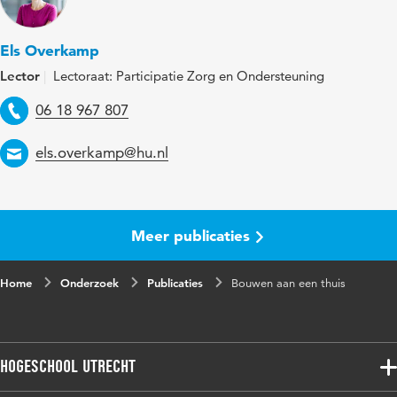
Els Overkamp
Lector
Lectoraat: Participatie Zorg en Ondersteuning
Telefoon
06 18 967 807
Email
els.overkamp@hu.nl
Meer publicaties
Home
Onderzoek
Publicaties
Bouwen aan een thuis
Hogeschool Utrecht