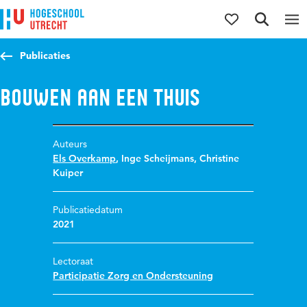
Direct naar de inhoud
Direct naar de hoofdnavigatie
Direct naar de zoekfunctie
Publicaties
Bouwen aan een thuis
Auteurs
Els Overkamp
,
Inge Scheijmans
,
Christine
Kuiper
Publicatiedatum
2021
Lectoraat
Participatie Zorg en Ondersteuning