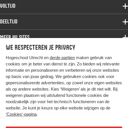
Voltijdopleidingen
Voltijd
Deeltijdopleidingen
Associate degree
Deeltijd
Onderzoek
Bachelor
Samenwerken
Associate degree
Meer HU sites
Master
Over de HU
Bachelor
We respecteren je privacy
Studiekeuze voltijd
HU International
Werken bij de HU
Post-bachelor
Hogeschool Utrecht en
derde partijen
maken gebruik van
Hier komt alles samen
HU Bibliotheek
Contact
Master
cookies om je beter van dienst te zijn. Zo bieden wij relevante
HU Ontwikkelt
informatie en personaliseren en verbeteren wij onze websites
Post-master
op basis van jouw gedrag. We gebruiken cookies ook voor
Duurzame HU
Studiekeuze deeltijd
gepersonaliseerde advertenties, op zowel onze eigen websites
Intranet
als op andere websites. Kies ‘Weigeren’ als je dit niet wilt. Bij
Colofon
weigeren plaatsen wij uitsluitend functionele cookies die
Trajectum
noodzakelijk zijn voor het technisch functioneren van de
Privacy
website. Je kunt je keuze op elke website wijzigen op de
Cookies
‘Cookies‘-pagina
.
Inkoop
Nieuwsbrief