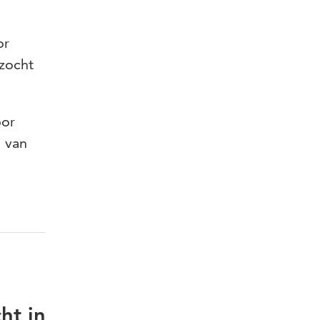
or
rzocht
oor
 van
ht in