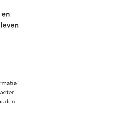
 en
 leven
ormatie
beter
ouden