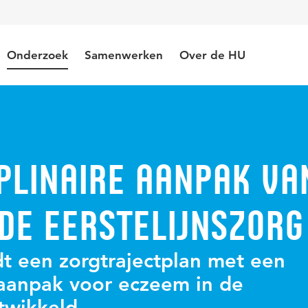
Onderzoek
Samenwerken
Over de HU
plinaire aanpak va
de eerstelijnszorg
rdt een zorgtrajectplan met een
e aanpak voor eczeem in de
twikkeld.