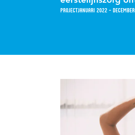
Project
januari 2022 – december