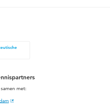
eutische
nnispartners
e samen met:
rdam