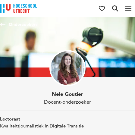
Direct naar de inhoud
Direct naar de hoofdnavigatie
Direct naar de zoekfunctie
Onderzoekers
Nele Goutier
Docent-onderzoeker
Lectoraat
Kwaliteitsjournalistiek in Digitale Transitie