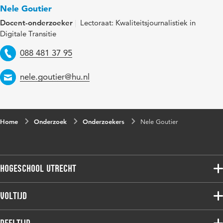
Nele Goutier
Docent-onderzoeker
Lectoraat: Kwaliteitsjournalistiek in
Digitale Transitie
Telefoon
088 481 37 95
Email
nele.goutier@hu.nl
Home
Onderzoek
Onderzoekers
Nele Goutier
Hogeschool Utrecht
Voltijdopleidingen
Voltijd
Deeltijdopleidingen
Associate degree