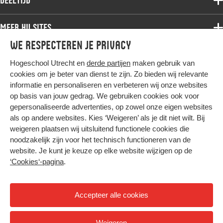
Deeltijd
Onderzoek
Bachelor
Samenwerken
Associate degree
Meer HU sites
Master
Over de HU
Bachelor
We respecteren je privacy
Studiekeuze voltijd
HU International
Werken bij de HU
Post-bachelor
Hogeschool Utrecht en
derde partijen
maken gebruik van
Hier komt alles samen
HU Bibliotheek
Contact
Master
cookies om je beter van dienst te zijn. Zo bieden wij relevante
HU Ontwikkelt
informatie en personaliseren en verbeteren wij onze websites
Post-master
op basis van jouw gedrag. We gebruiken cookies ook voor
Duurzame HU
Studiekeuze deeltijd
gepersonaliseerde advertenties, op zowel onze eigen websites
Intranet
als op andere websites. Kies ‘Weigeren’ als je dit niet wilt. Bij
Colofon
weigeren plaatsen wij uitsluitend functionele cookies die
Trajectum
noodzakelijk zijn voor het technisch functioneren van de
Privacy
website. Je kunt je keuze op elke website wijzigen op de
Cookies
‘Cookies‘-pagina
.
Inkoop
Nieuwsbrief
Accepteer alle cookies
Hoog contrast
Weigeren