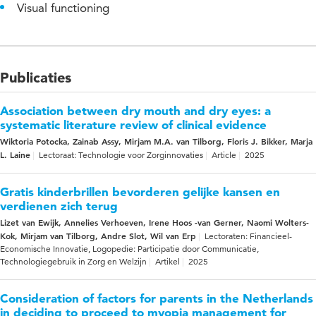
Visual functioning
Publicaties
Association between dry mouth and dry eyes: a
systematic literature review of clinical evidence
Wiktoria Potocka, Zainab Assy, Mirjam M.A. van Tilborg, Floris J. Bikker, Marja
L. Laine
Lectoraat: Technologie voor Zorginnovaties
Article
2025
Gratis kinderbrillen bevorderen gelijke kansen en
verdienen zich terug
Lizet van Ewijk, Annelies Verhoeven, Irene Hoos -van Gerner, Naomi Wolters-
Kok, Mirjam van Tilborg, Andre Slot, Wil van Erp
Lectoraten: Financieel-
Economische Innovatie, Logopedie: Participatie door Communicatie,
Technologiegebruik in Zorg en Welzijn
Artikel
2025
Consideration of factors for parents in the Netherlands
in deciding to proceed to myopia management for