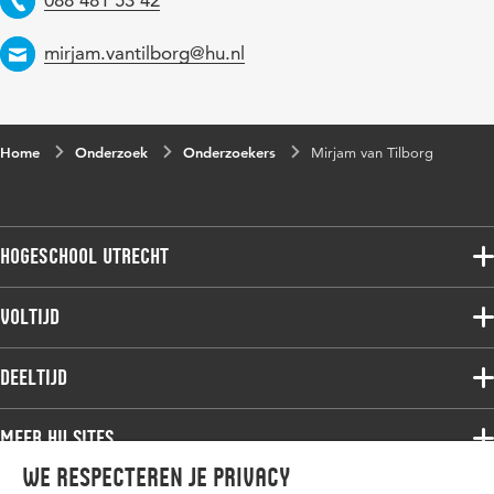
Email
mirjam.vantilborg@hu.nl
Home
Onderzoek
Onderzoekers
Mirjam van Tilborg
Hogeschool Utrecht
Voltijdopleidingen
Voltijd
Deeltijdopleidingen
Associate degree
Deeltijd
Onderzoek
Bachelor
Samenwerken
Associate degree
Meer HU sites
Master
Over de HU
Bachelor
We respecteren je privacy
Studiekeuze voltijd
HU International
Werken bij de HU