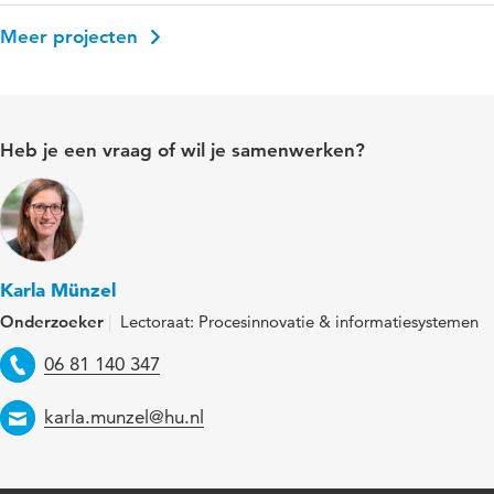
Meer projecten
Heb je een vraag of wil je samenwerken?
Karla Münzel
Onderzoeker
Lectoraat: Procesinnovatie & informatiesystemen
Telefoon
06 81 140 347
Email
karla.munzel@hu.nl