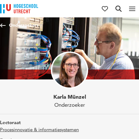
Direct naar de inhoud
Direct naar de hoofdnavigatie
Direct naar de zoekfunctie
Onderzoekers
Karla Münzel
Onderzoeker
Lectoraat
Procesinnovatie & informatiesystemen