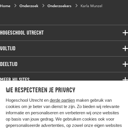
Home
Onderzoek
Onderzoekers
Karla Munzel
Hogeschool Utrecht
Voltijdopleidingen
Voltijd
Deeltijdopleidingen
Associate degree
Deeltijd
Onderzoek
Bachelor
Samenwerken
Associate degree
Meer HU sites
Master
Over de HU
Bachelor
We respecteren je privacy
Studiekeuze voltijd
HU International
Werken bij de HU
Post-bachelor
Hogeschool Utrecht en
derde partijen
maken gebruik van
Hier komt alles samen
HU Bibliotheek
Contact
Master
cookies om je beter van dienst te zijn. Zo bieden wij relevante
HU Ontwikkelt
informatie en personaliseren en verbeteren wij onze websites
Post-master
op basis van jouw gedrag. We gebruiken cookies ook voor
Duurzame HU
Studiekeuze deeltijd
gepersonaliseerde advertenties, op zowel onze eigen websites