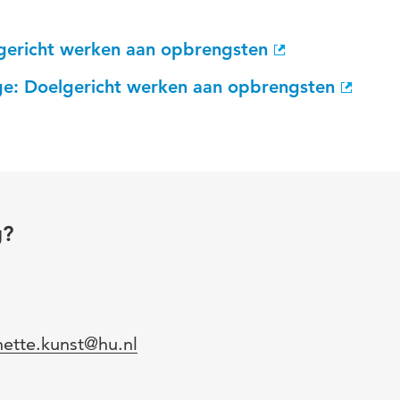
gericht werken aan opbrengsten
age: Doelgericht werken aan opbrengsten
g?
l
nette.kunst@hu.nl