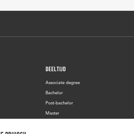
Deeltijd
Associate degree
Bachelor
Post-bachelor
Master
Post-master
Studiekeuze deeltijd