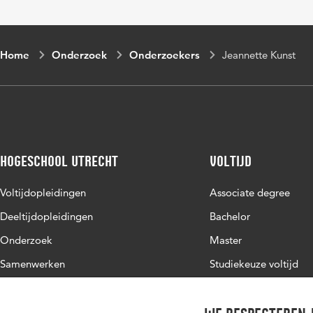
Home
Onderzoek
Onderzoekers
Jeannette Kunst
Hogeschool Utrecht
Voltijd
Voltijdopleidingen
Associate degree
Deeltijdopleidingen
Bachelor
Onderzoek
Master
Samenwerken
Studiekeuze voltijd
Over de HU
Werken bij de HU