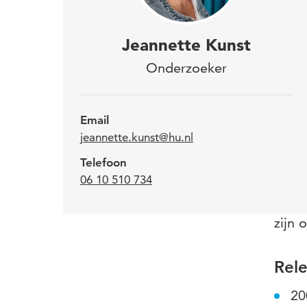
Sind
Jeannette Kunst
Gele
Onderzoeker
tuss
scho
Email
jeannette.kunst@hu.nl
De pr
Telefoon
06 10 510 734
schoo
kunne
zijn 
Rel
20