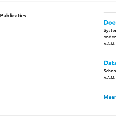
Publicaties
Doel
Syste
onder
A.A.M.
Data
Schoo
A.A.M.
Meer