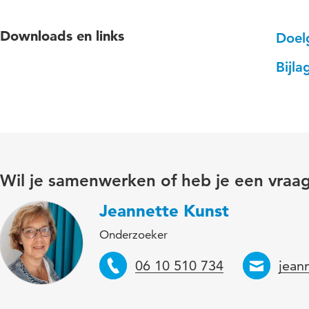
Downloads en links
Doel
Bijl
Wil je samenwerken of heb je een vraa
Jeannette Kunst
Onderzoeker
Telefoon
Emai
06 10 510 734
jean