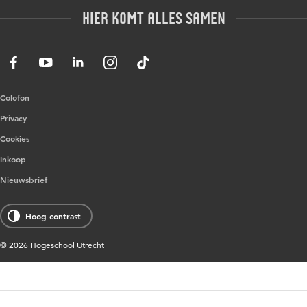
Post-bachelor
Hier komt alles samen
HU Bibliotheek
Contact
Master
HU Ontwikkelt
Post-master
Duurzame HU
Studiekeuze deeltijd
Intranet
Colofon
Trajectum
Privacy
Cookies
Inkoop
Nieuwsbrief
Hoog contrast
© 2026 Hogeschool Utrecht