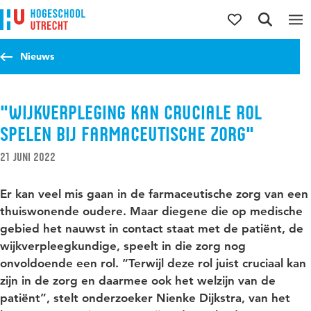
Direct naar de inhoud
Direct naar de hoofdnavigatie
Direct naar de zoekfunctie
Nieuws
"Wijkverpleging kan cruciale rol
spelen bij farmaceutische zorg"
21 juni 2022
Er kan veel mis gaan in de farmaceutische zorg van een
thuiswonende oudere. Maar diegene die op medische
gebied het nauwst in contact staat met de patiënt, de
wijkverpleegkundige, speelt in die zorg nog
onvoldoende een rol. “Terwijl deze rol juist cruciaal kan
zijn in de zorg en daarmee ook het welzijn van de
patiënt”, stelt onderzoeker Nienke Dijkstra, van het