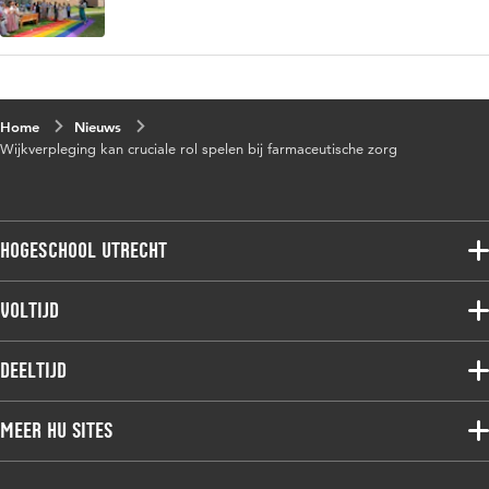
Home
Nieuws
Wijkverpleging kan cruciale rol spelen bij farmaceutische zorg
Hogeschool Utrecht
Voltijdopleidingen
Voltijd
Deeltijdopleidingen
Associate degree
Deeltijd
Onderzoek
Bachelor
Samenwerken
Associate degree
Meer HU sites
Master
Over de HU
Bachelor
Studiekeuze voltijd
HU International
Werken bij de HU