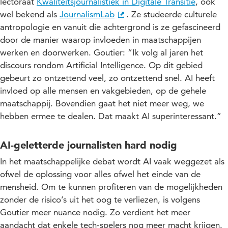
lectoraat
Kwaliteitsjournalistiek in Digitale Transitie
, ook
wel bekend als
JournalismLab
. Ze studeerde culturele
antropologie en vanuit die achtergrond is ze gefascineerd
door de manier waarop invloeden in maatschappijen
werken en doorwerken. Goutier: “Ik volg al jaren het
discours rondom Artificial Intelligence. Op dit gebied
gebeurt zo ontzettend veel, zo ontzettend snel. AI heeft
invloed op alle mensen en vakgebieden, op de gehele
maatschappij. Bovendien gaat het niet meer weg, we
hebben ermee te dealen. Dat maakt AI superinteressant.”
AI-geletterde journalisten hard nodig
In het maatschappelijke debat wordt AI vaak weggezet als
ofwel de oplossing voor alles ofwel het einde van de
mensheid. Om te kunnen profiteren van de mogelijkheden
zonder de risico’s uit het oog te verliezen, is volgens
Goutier meer nuance nodig. Zo verdient het meer
aandacht dat enkele tech-spelers nog meer macht krijgen.