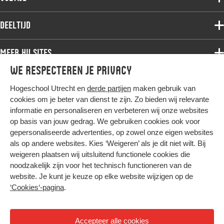
Deeltijdopleidingen
Associate degree
Deeltijd
Onderzoek
Bachelor
Samenwerken
Associate degree
Meer HU sites
Master
Over de HU
Bachelor
We respecteren je privacy
Studiekeuze voltijd
HU International
Werken bij de HU
Post-bachelor
Hogeschool Utrecht en
derde partijen
maken gebruik van
Hier komt alles samen
HU Bibliotheek
Contact
Master
cookies om je beter van dienst te zijn. Zo bieden wij relevante
HU Ontwikkelt
informatie en personaliseren en verbeteren wij onze websites
Post-master
op basis van jouw gedrag. We gebruiken cookies ook voor
Duurzame HU
Studiekeuze deeltijd
gepersonaliseerde advertenties, op zowel onze eigen websites
Intranet
als op andere websites. Kies ‘Weigeren’ als je dit niet wilt. Bij
Colofon
weigeren plaatsen wij uitsluitend functionele cookies die
Trajectum
noodzakelijk zijn voor het technisch functioneren van de
Privacy
website. Je kunt je keuze op elke website wijzigen op de
Cookies
‘Cookies‘-pagina
.
Inkoop
Nieuwsbrief
Accepteer alle cookies