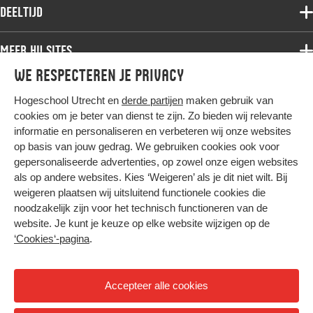
Associate degree
Deeltijd
Onderzoek
Bachelor
Samenwerken
Associate degree
Meer HU sites
Master
Over de HU
Bachelor
We respecteren je privacy
Studiekeuze voltijd
HU International
Werken bij de HU
Post-bachelor
Hogeschool Utrecht en
derde partijen
maken gebruik van
Hier komt alles samen
HU Bibliotheek
Contact
Master
cookies om je beter van dienst te zijn. Zo bieden wij relevante
HU Ontwikkelt
informatie en personaliseren en verbeteren wij onze websites
Post-master
op basis van jouw gedrag. We gebruiken cookies ook voor
Duurzame HU
Studiekeuze deeltijd
gepersonaliseerde advertenties, op zowel onze eigen websites
Intranet
als op andere websites. Kies ‘Weigeren’ als je dit niet wilt. Bij
Colofon
weigeren plaatsen wij uitsluitend functionele cookies die
Trajectum
noodzakelijk zijn voor het technisch functioneren van de
Privacy
website. Je kunt je keuze op elke website wijzigen op de
Cookies
‘Cookies‘-pagina
.
Inkoop
Nieuwsbrief
Accepteer alle cookies
Hoog contrast