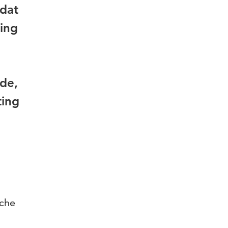
 dat
ting
de,
ting
sche