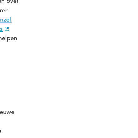
en over
eren
nzel
,
s
helpen
Nieuwe
n.