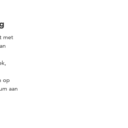
ng
t met
van
ek,
n op
tium aan