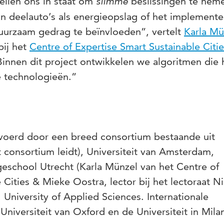
ellen ons in staat om
slimme
beslissingen te nem
an deelauto’s als energieopslag of het implement
duurzaam gedrag te beïnvloeden”, vertelt
Karla Mü
bij het
Centre of Expertise Smart Sustainable Citie
innen dit project ontwikkelen we algoritmen die 
e technologieën.”
voerd door een breed consortium bestaande uit
et consortium leidt), Universiteit van Amsterdam,
geschool Utrecht (Karla Münzel van het Centre of
 Cities & Mieke Oostra, lector bij het lectoraat 
University of Applied Sciences. Internationale
Universiteit van Oxford en de Universiteit in Mila