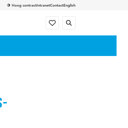
Hoog contrast
Intranet
Contact
English
s-