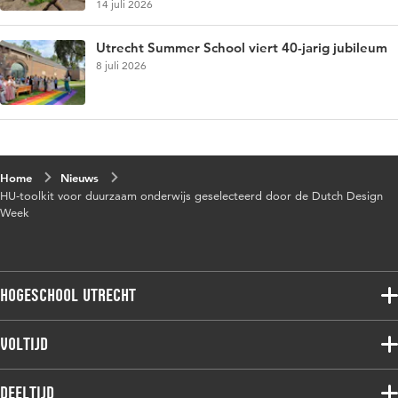
14 juli 2026
Utrecht Summer School viert 40-jarig jubileum
8 juli 2026
Home
Nieuws
HU-toolkit voor duurzaam onderwijs geselecteerd door de Dutch Design
Week
Hogeschool Utrecht
Voltijdopleidingen
Voltijd
Deeltijdopleidingen
Associate degree
Deeltijd
Onderzoek