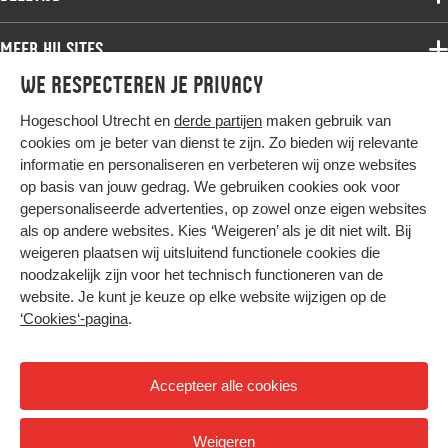
Bachelor
Samenwerken
Associate degree
Meer HU sites
Master
Over de HU
Bachelor
We respecteren je privacy
Studiekeuze voltijd
HU International
Werken bij de HU
Post-bachelor
Hogeschool Utrecht en
derde partijen
maken gebruik van
Hier komt alles samen
HU Bibliotheek
Contact
Master
cookies om je beter van dienst te zijn. Zo bieden wij relevante
HU Ontwikkelt
informatie en personaliseren en verbeteren wij onze websites
Post-master
op basis van jouw gedrag. We gebruiken cookies ook voor
Duurzame HU
Studiekeuze deeltijd
gepersonaliseerde advertenties, op zowel onze eigen websites
Intranet
als op andere websites. Kies ‘Weigeren’ als je dit niet wilt. Bij
Colofon
weigeren plaatsen wij uitsluitend functionele cookies die
Trajectum
noodzakelijk zijn voor het technisch functioneren van de
Privacy
website. Je kunt je keuze op elke website wijzigen op de
Cookies
‘Cookies‘-pagina
.
Inkoop
Nieuwsbrief
Accepteer alle cookies
Hoog contrast
Weigeren