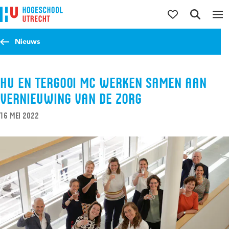
Direct naar de inhoud
Direct naar de hoofdnavigatie
Direct naar de zoekfunctie
Nieuws
HU en Tergooi MC werken samen aan
vernieuwing van de zorg
16 mei 2022