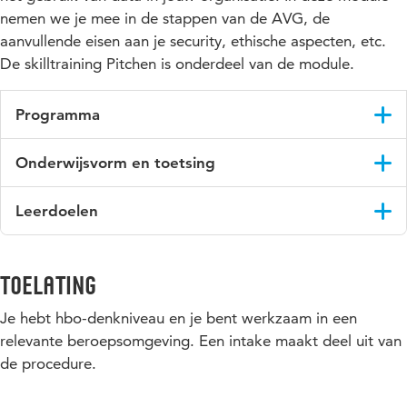
nemen we je mee in de stappen van de AVG, de
aanvullende eisen aan je security, ethische aspecten, etc.
De skilltraining Pitchen is onderdeel van de module.
Programma
Onderwerpen die aan de orde komen tijdens de lessen zijn:
Onderwijsvorm en toetsing
GDPR/AVG analyse
De klassikale lessen vinden plaats afwisselend op vrijdag en
Leerdoelen
Security Plan
zaterdag. Daarnaast werk je aan een casus binnen jouw werk.
Elke module sluit je af met een schriftelijke toets, het
Ethische impact analyse
Na deze cursus kan je:
beroepsproduct en een assessment.
1.
de relevante privacy, juridische en beveiligingsknelpunten
Toelating
van de invoering van nieuwe technologie herkennen en
Je hebt hbo-denkniveau en je bent werkzaam in een
beschrijven op tactisch of operationeel niveau.
relevante beroepsomgeving. Een intake maakt deel uit van
2. een organisatie adviseren over te nemen privacy
de procedure.
maatregelen en juridische en beveiligingsstappen bij de
invoering van nieuwe technologie.