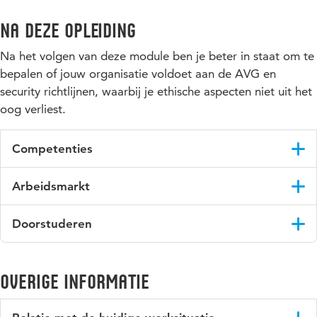
Na deze opleiding
Na het volgen van deze module ben je beter in staat om te
bepalen of jouw organisatie voldoet aan de AVG en
security richtlijnen, waarbij je ethische aspecten niet uit het
oog verliest.
Competenties
Na de bachelormodule Privacy, Law & Security beschik je
Arbeidsmarkt
over de benodigde theoretische kennis en vaardigheden om
jouw bedrijf van een security advies te kunnen voorzien.
Deze module brengt verdieping aan in jouw werk en zorgt
Doorstuderen
ervoor dat je voorbereid bent op de vraagstukken die zich
voordoen.
Je kunt ook nog een andere module binnen de vierjarige
opleiding volgen of de gehele
bacheloropleiding.
Overige informatie