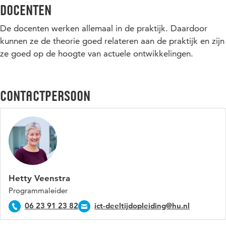
Docenten
3. in een complexe omgeving organisaties adviseren over
privacy, juridische en beveiliging in relatie tot innovatie,
De docenten werken allemaal in de praktijk. Daardoor
maatschappelijke en internationale ontwikkelingen.
kunnen ze de theorie goed relateren aan de praktijk en zijn
4. de security bedreigingen van een organisatie analyseren
ze goed op de hoogte van actuele ontwikkelingen.
aan de hand van gangbare modellen en methoden.
Contactpersoon
Hetty Veenstra
Programmaleider
06 23 91 23 82
ict-deeltijdopleiding@hu.nl