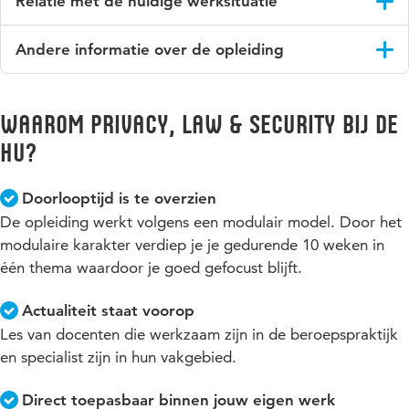
Relatie met de huidige werksituatie
In de opleiding zijn theorie en praktijk direct aan elkaar
Andere informatie over de opleiding
gekoppeld. Dit maakt de studie bijzonder effectief en levert
voordelen op voor jou en je organisatie. Wel is een relevante
De opleiding is onderdeel van de vierjarige HBO-ICT
werkplek vereist om de wisselwerking te creëren tussen het
deeltijdopleiding. Je sluit aan in de klas met studenten die
opdoen van kennis en delen van praktijkervaringen.
Waarom Privacy, Law & Security bij de
deze vierjarige opleiding volgen.
HU?
Doorlooptijd is te overzien
De opleiding werkt volgens een modulair model. Door het
modulaire karakter verdiep je je gedurende 10 weken in
één thema waardoor je goed gefocust blijft.
Actualiteit staat voorop
Les van docenten die werkzaam zijn in de beroepspraktijk
en specialist zijn in hun vakgebied.
Direct toepasbaar binnen jouw eigen werk