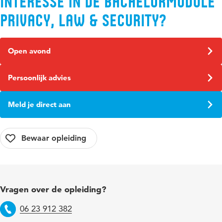
Interesse in de bachelormodule
Privacy, Law & Security?
Open avond
Persoonlijk advies
Meld je direct aan
Vragen over de opleiding?
06 23 912 382
Telefoon