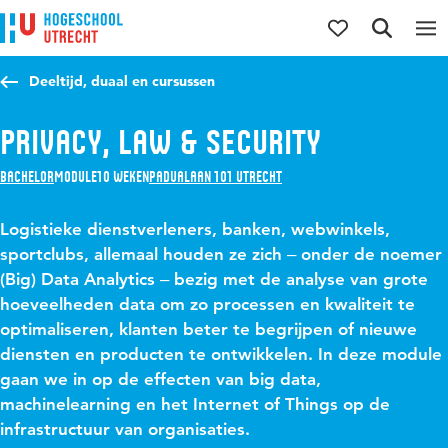
Direct naar de inhoud
Direct naar de hoofdnavigatie
Direct naar de zoekfunctie
Deeltijd, duaal en cursussen
Privacy, Law & Security
Bachelor
Module
10 weken
Padualaan 101 Utrecht
Logistieke dienstverleners, banken, webwinkels,
sportclubs, allemaal houden ze zich ‒ onder de noemer
(Big) Data Analytics ‒ bezig met de analyse van grote
hoeveelheden data om zo processen en kwaliteit te
optimaliseren, klanten beter te begrijpen of nieuwe
diensten en producten te ontwikkelen. In deze module
gaan we in op de effecten van big data,
machinelearning en het Internet of Things op de
infrastructuur van organisaties.