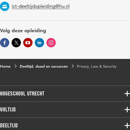
ict-deeltijdopleiding@hu.nl
Email
Volg deze opleiding
Home
Deeltijd, duaal en cursussen
Privacy, Law & Security
Hogeschool Utrecht
Voltijdopleidingen
Voltijd
Deeltijdopleidingen
Associate degree
Deeltijd
Onderzoek