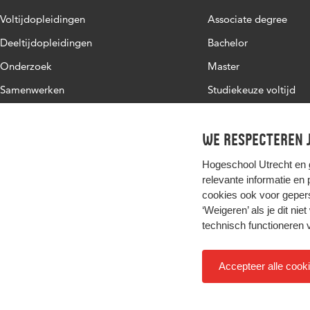
Voltijdopleidingen
Associate degree
Deeltijdopleidingen
Bachelor
Onderzoek
Master
Samenwerken
Studiekeuze voltijd
Over de HU
Werken bij de HU
We respecteren j
Contact
Hogeschool Utrecht en
relevante informatie en
cookies ook voor gepers
‘Weigeren’ als je dit nie
technisch functioneren 
Accepteer alle cook