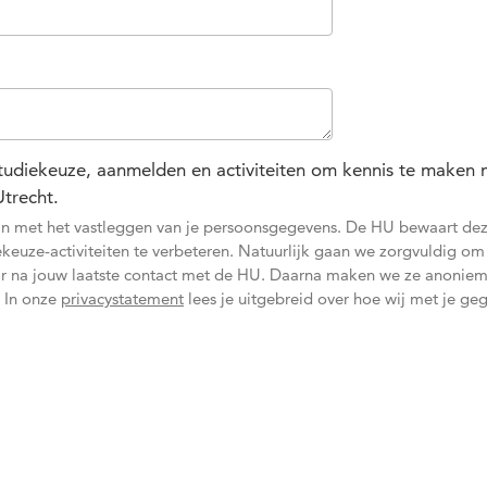
 studiekeuze, aanmelden en activiteiten om kennis te maken
trecht.
 je in met het vastleggen van je persoonsgegevens. De HU bewaart de
euze-activiteiten te verbeteren. Natuurlijk gaan we zorgvuldig om
ar na jouw laatste contact met de HU. Daarna maken we ze anoniem
. In onze
privacystatement
lees je uitgebreid over hoe wij met je ge