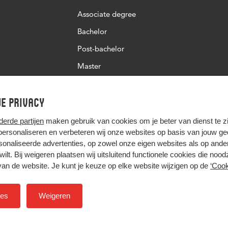
Associate degree
Bachelor
Post-bachelor
Master
Post-master
e privacy
Studiekeuze deeltijd
derde partijen
maken gebruik van cookies om je beter van dienst te zij
 personaliseren en verbeteren wij onze websites op basis van jouw g
onaliseerde advertenties, op zowel onze eigen websites als op ande
t wilt. Bij weigeren plaatsen wij uitsluitend functionele cookies die nood
van de website. Je kunt je keuze op elke website wijzigen op de
‘Cook
Hier komt alles samen
ies
Weigeren
Colofon
Privacy
Cookies
Inkoop
Nieuwsbrief
H