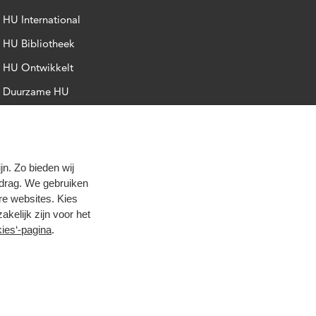
HU International
HU Bibliotheek
HU Ontwikkelt
Duurzame HU
Intranet
Trajectum
n. Zo bieden wij
edrag. We gebruiken
re websites. Kies
zakelijk zijn voor het
ies‘-pagina
.
oog contrast
© 2026 Hogeschool Utrecht