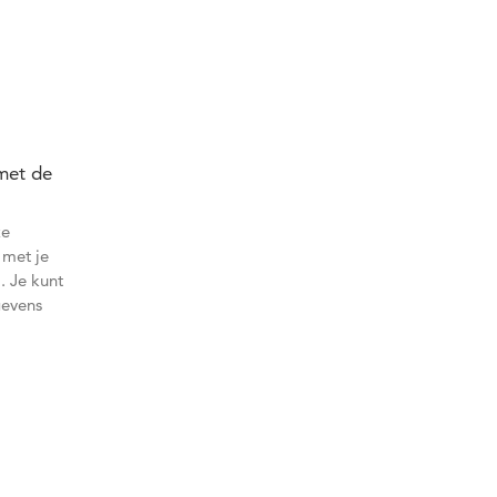
 met de
ze
 met je
. Je kunt
gevens