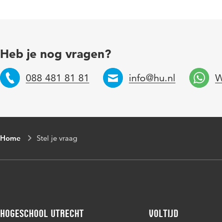
Heb je nog vragen?
088 481 81 81
info@hu.nl
W
Telefoon
Email
Home
Stel je vraag
Hogeschool Utrecht
Voltijd