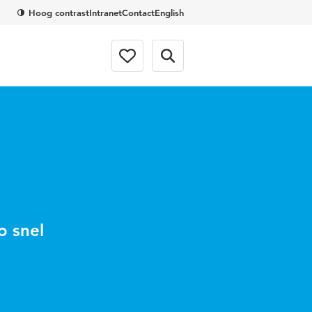
Hoog contrast
Intranet
Contact
English
o snel