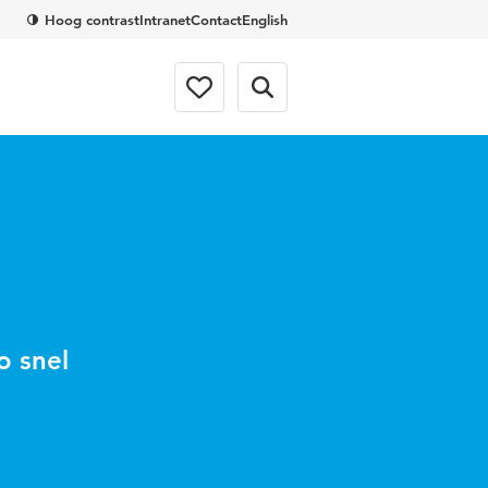
Hoog contrast
Intranet
Contact
English
o snel