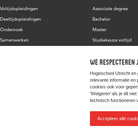
Voltijdopleidingen
Associate degree
Deeltijdopleidingen
Bachelor
Onderzoek
Master
Samenwerken
Studiekeuze voltijd
Over de HU
Werken bij de HU
We respecteren j
Contact
Hogeschool Utrecht en
relevante informatie en
cookies ook voor gepers
‘Weigeren’ als je dit nie
technisch functioneren 
Accepteer alle cook