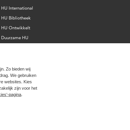
HU International
HU Bibliotheek
HU Ontwikkelt
Duurzame HU
Intranet
Trajectum
n. Zo bieden wij
edrag. We gebruiken
re websites. Kies
zakelijk zijn voor het
ies‘-pagina
.
oog contrast
© 2026 Hogeschool Utrecht