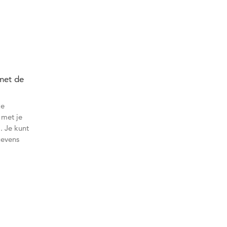
 met de
ze
 met je
. Je kunt
gevens