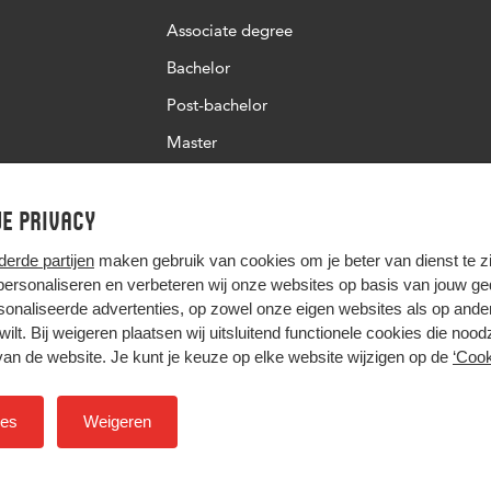
Associate degree
Bachelor
Post-bachelor
Master
Post-master
e privacy
Studiekeuze deeltijd
derde partijen
maken gebruik van cookies om je beter van dienst te zij
 personaliseren en verbeteren wij onze websites op basis van jouw g
onaliseerde advertenties, op zowel onze eigen websites als op ande
t wilt. Bij weigeren plaatsen wij uitsluitend functionele cookies die nood
van de website. Je kunt je keuze op elke website wijzigen op de
‘Cook
Hier komt alles samen
ies
Weigeren
Colofon
Privacy
Cookies
Inkoop
Nieuwsbrief
H