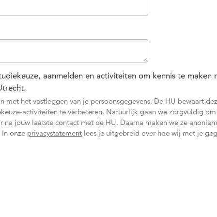
 studiekeuze, aanmelden en activiteiten om kennis te maken
trecht.
 je in met het vastleggen van je persoonsgegevens. De HU bewaart de
euze-activiteiten te verbeteren. Natuurlijk gaan we zorgvuldig om
ar na jouw laatste contact met de HU. Daarna maken we ze anoniem
. In onze
privacystatement
lees je uitgebreid over hoe wij met je ge