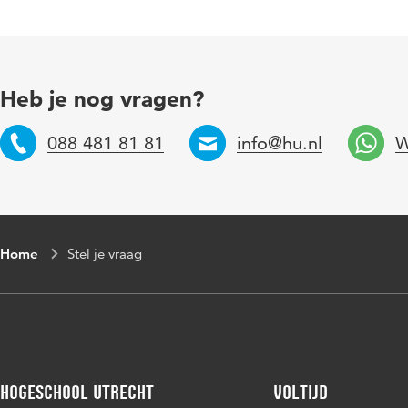
Heb je nog vragen?
088 481 81 81
info@hu.nl
W
Telefoon
Email
Home
Stel je vraag
Hogeschool Utrecht
Voltijd