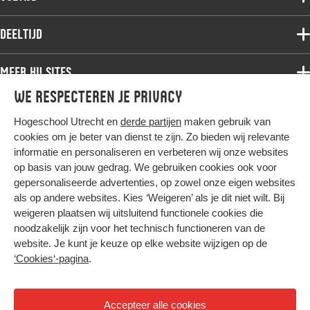
Deeltijdopleidingen
Associate degree
Deeltijd
Onderzoek
Bachelor
Samenwerken
Associate degree
Meer HU sites
Master
Over de HU
Bachelor
We respecteren je privacy
Studiekeuze voltijd
HU International
Werken bij de HU
Post-bachelor
Hogeschool Utrecht en
derde partijen
maken gebruik van
Hier komt alles samen
HU Bibliotheek
Contact
Master
cookies om je beter van dienst te zijn. Zo bieden wij relevante
HU Ontwikkelt
informatie en personaliseren en verbeteren wij onze websites
Post-master
op basis van jouw gedrag. We gebruiken cookies ook voor
Duurzame HU
Studiekeuze deeltijd
gepersonaliseerde advertenties, op zowel onze eigen websites
Intranet
als op andere websites. Kies ‘Weigeren’ als je dit niet wilt. Bij
Colofon
weigeren plaatsen wij uitsluitend functionele cookies die
Trajectum
noodzakelijk zijn voor het technisch functioneren van de
Privacy
website. Je kunt je keuze op elke website wijzigen op de
Cookies
‘Cookies‘-pagina
.
Inkoop
Nieuwsbrief
Accepteer alle cookies