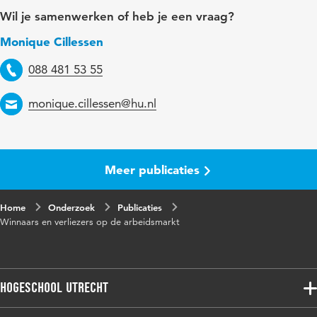
Trefwoorden
m
Wil je samenwerken of heb je een vraag?
Monique Cillessen
088 481 53 55
Telefoon
monique.cillessen@hu.nl
Email
Meer publicaties
Home
Onderzoek
Publicaties
Winnaars en verliezers op de arbeidsmarkt
Hogeschool Utrecht