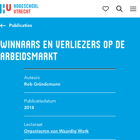
Direct naar de inhoud
Direct naar de hoofdnavigatie
Direct naar de zoekfunctie
Publicaties
Winnaars en verliezers op de
arbeidsmarkt
Auteurs
Rob Gründemann
Publicatiedatum
2018
Lectoraat
Organiseren van Waardig Werk