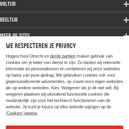
Voltijdopleidingen
Voltijd
Deeltijdopleidingen
Associate degree
Deeltijd
Onderzoek
Bachelor
Samenwerken
Associate degree
Meer HU sites
Master
Over de HU
Bachelor
We respecteren je privacy
Studiekeuze voltijd
HU International
Werken bij de HU
Post-bachelor
Hogeschool Utrecht en
derde partijen
maken gebruik van
Hier komt alles samen
HU Bibliotheek
Contact
Master
cookies om je beter van dienst te zijn. Zo bieden wij relevante
HU Ontwikkelt
informatie en personaliseren en verbeteren wij onze websites
Post-master
op basis van jouw gedrag. We gebruiken cookies ook voor
Duurzame HU
Studiekeuze deeltijd
gepersonaliseerde advertenties, op zowel onze eigen websites
Intranet
als op andere websites. Kies ‘Weigeren’ als je dit niet wilt. Bij
Colofon
weigeren plaatsen wij uitsluitend functionele cookies die
Trajectum
noodzakelijk zijn voor het technisch functioneren van de
Privacy
website. Je kunt je keuze op elke website wijzigen op de
Cookies
‘Cookies‘-pagina
.
Inkoop
Nieuwsbrief