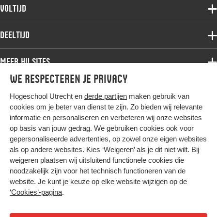
Voltijdopleidingen
Voltijd
Deeltijdopleidingen
Associate degree
Deeltijd
Onderzoek
Bachelor
Samenwerken
Associate degree
Meer HU sites
Master
Over de HU
Bachelor
We respecteren je privacy
Studiekeuze voltijd
HU International
Werken bij de HU
Post-bachelor
Hogeschool Utrecht en
derde partijen
maken gebruik van
Hier komt alles samen
HU Bibliotheek
Contact
Master
cookies om je beter van dienst te zijn. Zo bieden wij relevante
HU Ontwikkelt
informatie en personaliseren en verbeteren wij onze websites
Post-master
op basis van jouw gedrag. We gebruiken cookies ook voor
Duurzame HU
Studiekeuze deeltijd
gepersonaliseerde advertenties, op zowel onze eigen websites
Intranet
als op andere websites. Kies ‘Weigeren’ als je dit niet wilt. Bij
Colofon
weigeren plaatsen wij uitsluitend functionele cookies die
Trajectum
noodzakelijk zijn voor het technisch functioneren van de
Privacy
website. Je kunt je keuze op elke website wijzigen op de
Cookies
‘Cookies‘-pagina
.
Inkoop
Nieuwsbrief