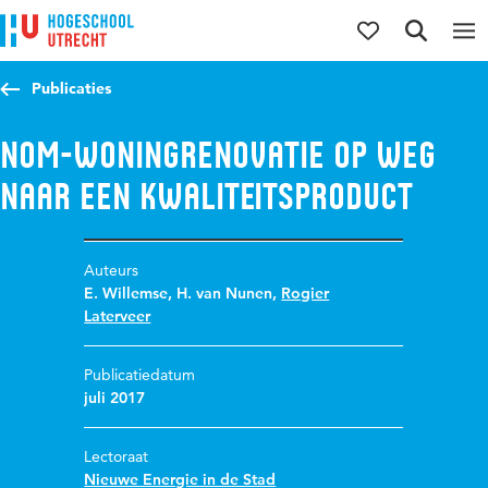
Direct naar de inhoud
Direct naar de hoofdnavigatie
Direct naar de zoekfunctie
Publicaties
NOM-woningrenovatie op weg
naar een kwaliteitsproduct
Auteurs
E. Willemse
,
H. van Nunen
,
Rogier
Laterveer
Publicatiedatum
juli 2017
Lectoraat
Nieuwe Energie in de Stad