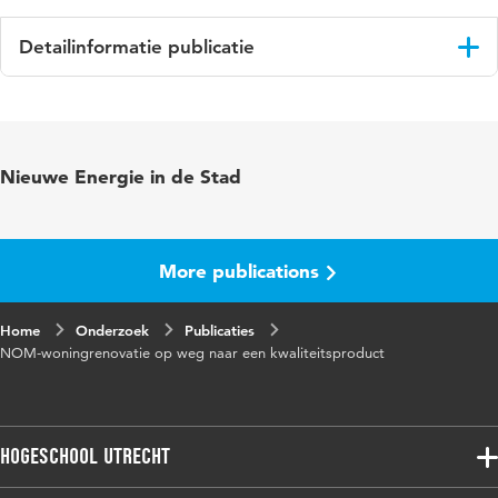
Detailinformatie publicatie
Taal
Nederlands
Trefwoorden
nul-op-de-meter (NOM)
Nieuwe Energie in de Stad
More publications
Home
Onderzoek
Publicaties
NOM-woningrenovatie op weg naar een kwaliteitsproduct
Hogeschool Utrecht