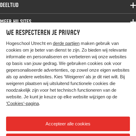
Associate degree
Deeltijd
Onderzoek
Bachelor
Samenwerken
Associate degree
Meer HU sites
Master
Over de HU
Bachelor
We respecteren je privacy
Studiekeuze voltijd
HU International
Werken bij de HU
Post-bachelor
Hogeschool Utrecht en
derde partijen
maken gebruik van
Hier komt alles samen
HU Bibliotheek
Contact
Master
cookies om je beter van dienst te zijn. Zo bieden wij relevante
HU Ontwikkelt
informatie en personaliseren en verbeteren wij onze websites
Post-master
op basis van jouw gedrag. We gebruiken cookies ook voor
Duurzame HU
Studiekeuze deeltijd
gepersonaliseerde advertenties, op zowel onze eigen websites
Intranet
als op andere websites. Kies ‘Weigeren’ als je dit niet wilt. Bij
Colofon
weigeren plaatsen wij uitsluitend functionele cookies die
Trajectum
noodzakelijk zijn voor het technisch functioneren van de
Privacy
website. Je kunt je keuze op elke website wijzigen op de
Cookies
‘Cookies‘-pagina
.
Inkoop
Nieuwsbrief
Accepteer alle cookies
Hoog contrast