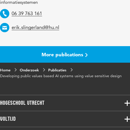
informatiesystemen
Identifier
Telephone
06 39 763 161
Page range
831-840
Email
erik.slingerland@hu.nl
More publications
Home
Onderzoek
Publicaties
Developing public values based AI systems using value sensitive design
Hogeschool Utrecht
Voltijdopleidingen
Voltijd
Deeltijdopleidingen