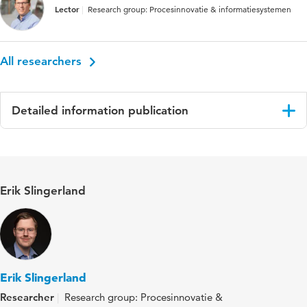
Lector
Research group: Procesinnovatie & informatiesystemen
All researchers
Detailed information publication
Language
Engels
Published in
Proceedings 37th Bled eConference
Erik Slingerland
ISBN/ISSN
URN:ISBN:978-961-286-871-0
Key words
Public Values, Calue Sensitive Design,
Digital Ethics, Artificial Intelligence
Erik Slingerland
Digital
10.18690/um.fov.4.2024
Researcher
Research group: Procesinnovatie &
Object