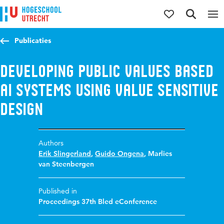
Jump to content
Jump to navigation
Jump to search
Publicaties
Developing public values based
AI systems using value sensitive
design
Authors
Erik Slingerland
,
Guido Ongena
,
Marlies
van Steenbergen
Published in
Proceedings 37th Bled eConference